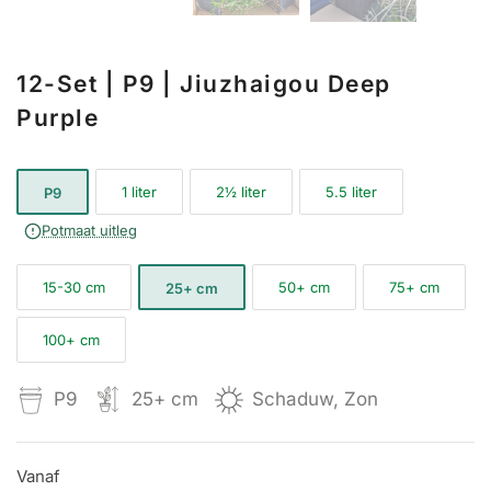
12-Set | P9 | Jiuzhaigou Deep
Purple
1 liter
2½ liter
5.5 liter
P9
Potmaat uitleg
15-30 cm
50+ cm
75+ cm
25+ cm
100+ cm
P9
25+ cm
Schaduw, Zon
Vanaf