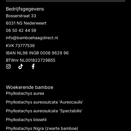
Bedrijfsgegevens
Bosserstraat 33
6031 NS Nederweert
06 50 42 44 59
info@bamboehaagdirect.nl
KVK 73777536
IBAN NL98 INGB 0008 9629 96
BTWnr NL001822729B55
Woekerende bamboe
Phyllostachys aurea
Phyllostachys aureosulcata ‘Aureocaulis’
Phyllostachys aureosulcata ‘Spectabilis’
Phyllostachys bissetii
Phyllostachys Nigra (zwarte bamboe)