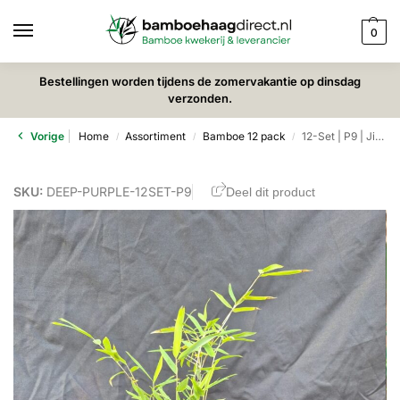
0
Bestellingen worden tijdens de zomervakantie op dinsdag
verzonden.
Vorige
Home
Assortiment
Bamboe 12 pack
12-Set | P9 | Jiuzhaigou Deep Purple
/
/
/
SKU:
DEEP-PURPLE-12SET-P9
Deel dit product