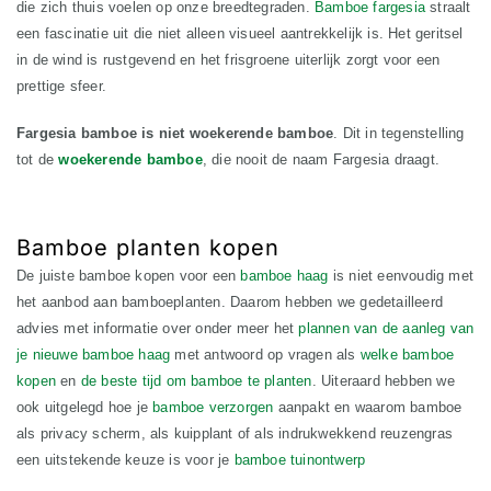
die zich thuis voelen op onze breedtegraden.
Bamboe fargesia
straalt
een fascinatie uit die niet alleen visueel aantrekkelijk is. Het geritsel
in de wind is rustgevend en het frisgroene uiterlijk zorgt voor een
prettige sfeer.
Fargesia bamboe is niet woekerende bamboe
. Dit in tegenstelling
tot de
woekerende bamboe
, die nooit de naam Fargesia draagt.
Bamboe planten kopen
De juiste bamboe kopen voor een
bamboe haag
is niet eenvoudig met
het aanbod aan bamboeplanten. Daarom hebben we gedetailleerd
advies met informatie over onder meer het
plannen van de aanleg van
je nieuwe bamboe haag
met antwoord op vragen als
welke bamboe
kopen
en
de beste tijd om bamboe te planten
. Uiteraard hebben we
ook uitgelegd hoe je
bamboe verzorgen
aanpakt en waarom bamboe
als privacy scherm, als kuipplant of als indrukwekkend reuzengras
een uitstekende keuze is voor je
bamboe tuinontwerp