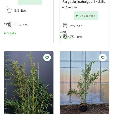
Fargesia jiuzhaigou 1 – 2.5L
– 75+ cm
5.5 liter
Op voorraad
Vanaf
100+ cm
2½ liter
Vanaf
€
16,95
75+ cm
€
8,95