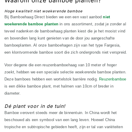
Waarom onze bamboe planten?
Hoge kwaliteit niet woekerende bamboe
Bij Bamboehaag Direct bieden we een een vast aanbod
niet
woekerende bamboe planten
in ons assortiment, zodat je zonder al
teveel nadenken de bamboehaag planten kiest die je het mooist vind
en bovendien lang kunt genieten van de door jou aangeschafte
bamboeplanten. Al onze bamboehagen zijn van het type Fargesia,
een klontvormende bamboe soort die zich ondergronds niet verspreid.
Voor diegene die een reuzenbamboehaag van 10 meter of hoger
zoekt, hebben we een speciale selectie woekerende bamboe planten.
Deze bamboes hebben een wortelstok barrière nodig.
Reuzenbamboe
is een dikke bamboe plant, met halmen van 10cm of breder in
diameter.
Dé plant voor in de tuin!
Bamboe verovert steeds meer de binnentuin. In China wordt het
beschouwd als een symbool van een lang leven. Hoewel China
tropische en subtropische gebieden heeft, zijn er tal van variëteiten