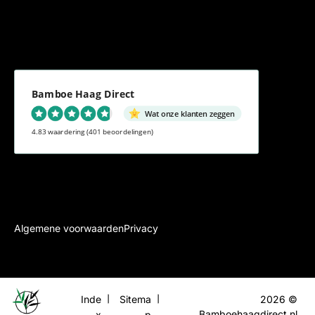
Bamboe Haag Direct
Wat onze klanten zeggen
4.83 waardering
(401 beoordelingen)
Algemene voorwaarden
Privacy
Inde
Sitema
2026 ©
Bamboehaagdirect.nl
x
p