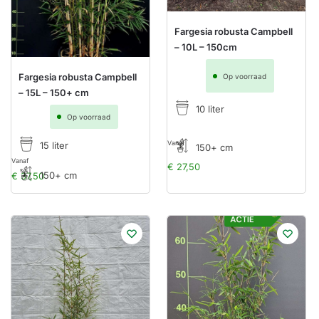
Fargesia robusta Campbell
– 10L – 150cm
Fargesia robusta Campbell
Op voorraad
– 15L – 150+ cm
10 liter
Op voorraad
Vanaf
15 liter
150+ cm
Vanaf
€
27,50
150+ cm
€
37,50