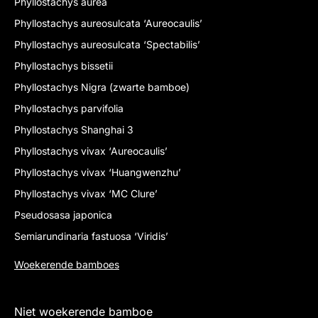
Phyllostachys aurea
Phyllostachys aureosulcata ‘Aureocaulis’
Phyllostachys aureosulcata ‘Spectabilis’
Phyllostachys bissetii
Phyllostachys Nigra (zwarte bamboe)
Phyllostachys parvifolia
Phyllostachys Shanghai 3
Phyllostachys vivax ‘Aureocaulis’
Phyllostachys vivax ‘Huangwenzhu’
Phyllostachys vivax ‘MC Clure’
Pseudosasa japonica
Semiarundinaria fastuosa ‘Viridis’
Woekerende bamboes
Niet woekerende bamboe