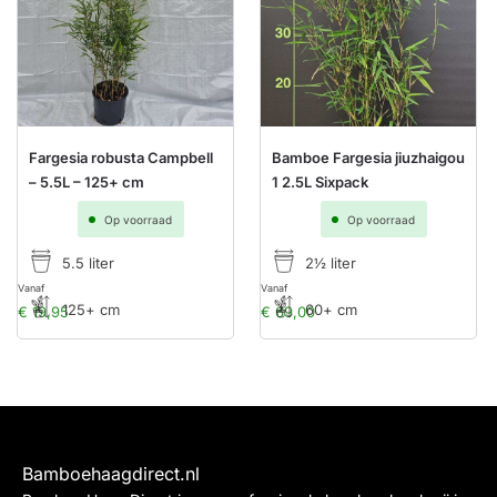
Fargesia robusta Campbell
Bamboe Fargesia jiuzhaigou
– 5.5L – 125+ cm
1 2.5L Sixpack
Op voorraad
Op voorraad
5.5 liter
2½ liter
Vanaf
Vanaf
125+ cm
60+ cm
€
19,95
€
69,00
Bamboehaagdirect.nl