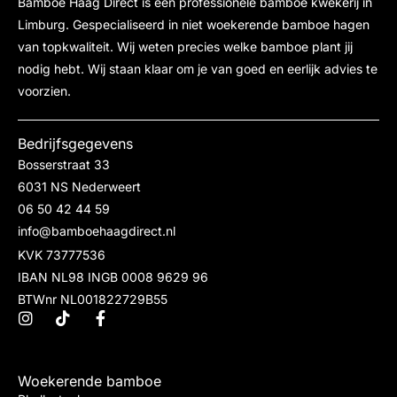
Bamboe Haag Direct is een professionele bamboe kwekerij in
Limburg. Gespecialiseerd in niet woekerende bamboe hagen
van topkwaliteit. Wij weten precies welke bamboe plant jij
nodig hebt. Wij staan klaar om je van goed en eerlijk advies te
voorzien.
Bedrijfsgegevens
Bosserstraat 33
6031 NS Nederweert
06 50 42 44 59
info@bamboehaagdirect.nl
KVK 73777536
IBAN NL98 INGB 0008 9629 96
BTWnr NL001822729B55
Woekerende bamboe