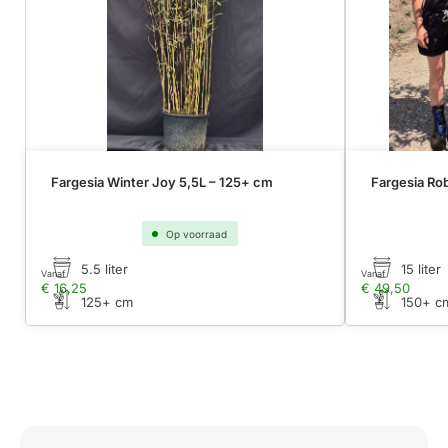
Fargesia Winter Joy 5,5L – 125+ cm
Fargesia Ro
Op voorraad
5.5 liter
15 liter
Vanaf
Vanaf
€
16,25
€
49,50
125+ cm
150+ c