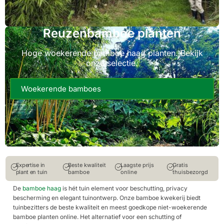
Reuzenbamboe planten
Hoge woekerende bamboe haag planten. Bekijk
onze selectie.
Woekerende bamboes
Expertise in
Beste kwaliteit
Laagste prijs
Gratis
plant en tuin
bamboe
online
thuisbezorgd
De
bamboe haag
is hét tuin element voor beschutting, privacy
bescherming en elegant tuinontwerp. Onze bamboe kwekerij biedt
tuinbezitters de beste kwaliteit en meest goedkope niet-woekerende
bamboe planten online. Het alternatief voor een schutting of