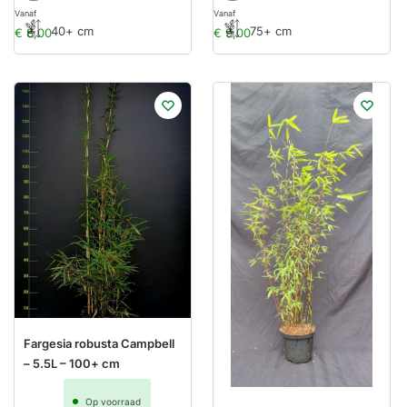
Vanaf
Vanaf
40+ cm
75+ cm
€
8,00
€
9,00
Fargesia robusta Campbell
– 5.5L – 100+ cm
Op voorraad