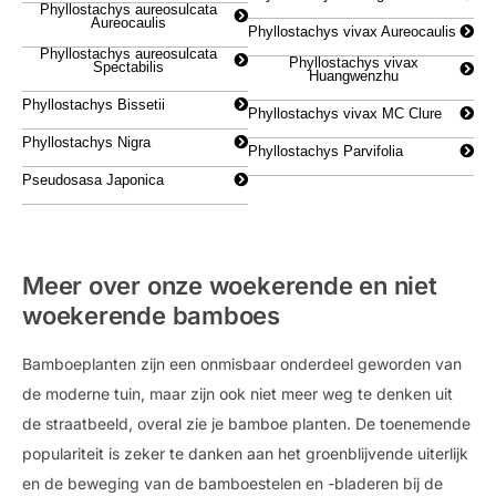
Phyllostachys aureosulcata
Aureocaulis
Phyllostachys vivax Aureocaulis
Phyllostachys aureosulcata
Phyllostachys vivax
Spectabilis
Huangwenzhu
Phyllostachys Bissetii
Phyllostachys vivax MC Clure
Phyllostachys Nigra
Phyllostachys Parvifolia
Pseudosasa Japonica
Meer over onze woekerende en niet
woekerende bamboes
Bamboeplanten zijn een onmisbaar onderdeel geworden van
de moderne tuin, maar zijn ook niet meer weg te denken uit
de straatbeeld, overal zie je bamboe planten. De toenemende
populariteit is zeker te danken aan het groenblijvende uiterlijk
en de beweging van de bamboestelen en -bladeren bij de