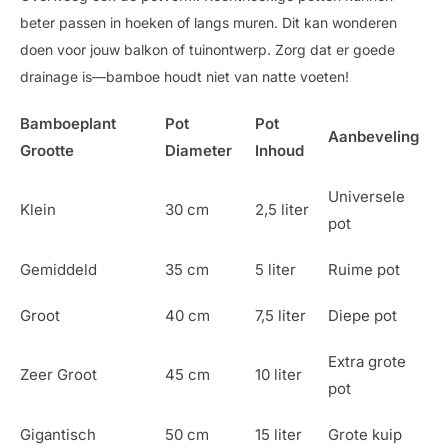
beter passen in hoeken of langs muren. Dit kan wonderen
doen voor jouw balkon of tuinontwerp. Zorg dat er goede
drainage is—bamboe houdt niet van natte voeten!
Bamboeplant
Pot
Pot
Aanbeveling
Grootte
Diameter
Inhoud
Universele
Klein
30 cm
2,5 liter
pot
Gemiddeld
35 cm
5 liter
Ruime pot
Groot
40 cm
7,5 liter
Diepe pot
Extra grote
Zeer Groot
45 cm
10 liter
pot
Gigantisch
50 cm
15 liter
Grote kuip