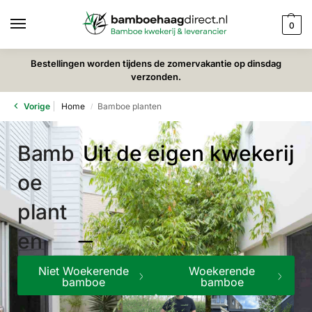
0
Bestellingen worden tijdens de zomervakantie op dinsdag
verzonden.
Vorige
Home
Bamboe planten
/
Bamb
Uit de eigen kwekerij
oe
plant
en
Niet Woekerende
Woekerende
bamboe
bamboe