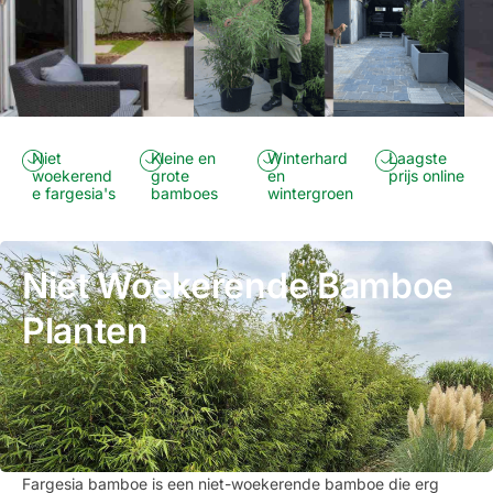
Niet
Kleine en
Winterhard
Laagste
woekerend
grote
en
prijs online
e fargesia's
bamboes
wintergroen
Niet Woekerende Bamboe
Planten
Fargesia bamboe is een niet-woekerende bamboe die erg