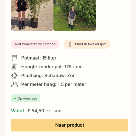
Niet woekerende bamboe
Plant in kwekerspot
Potmaat: 15 liter
Hoogte zonder pot: 175+ cm
Plaatsing: Schaduw, Zon
Per meter haag: 1,5 per meter
✔
Op voorraad
Vanaf
€
54,50
incl. BTW
Naar product