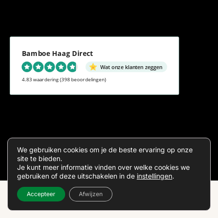
Bamboe Haag Direct
Wat onze klanten zeggen
4.83 waardering
(398 beoordelingen)
Algemene voorwaarden
Privacy
We gebruiken cookies om je de beste ervaring op onze
site te bieden.
Je kunt meer informatie vinden over welke cookies we
gebruiken of deze uitschakelen in de
instellingen
.
Accepteer
Afwijzen
Inde
Sitema
2026 ©
Bamboehaagdirect.nl
x
p