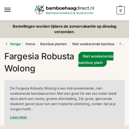
0
Bestellingen worden tijdens de zomervakantie op dinsdag
verzonden.
Vorige
Home
Bamboe planten
Niet woekerende bamboe
Fargesia Robusta Wolong
/
/
/
Fargesia Robusta
Niet woekerende
bamboe plant
Wolong
De Fargesia Robusta Wolong is een indrukwekkende, niet-
woekerende bamboevariant. Met een groei tot wel zes meter biedt
deze plant een mooie, groene afscheiding. Zijn grote, glanzende
bladeren geven jouw tuin een tropische uitstraling, zonder dat je je
zorgen hoeft...
Lees meer