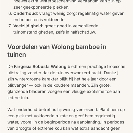
hoewel extra winterbescherming verstandig kan zijn op
zeer geëxponeerde plekken.
Onderhoud
: vraagt weinig zorg; regelmatig water geven
en bemesten is voldoende.
Veelzijdigheid
: groeit goed in verschillende
tuinomstandigheden, zelfs in halfschaduw.
Voordelen van Wolong bamboe in
tuinen
De
Fargesia Robusta Wolong
biedt een prachtige tropische
uitstraling zonder dat de tuin overwoekerd raakt. Dankzij
zijn wintergroene karakter blijft hij het hele jaar door een
blikvanger — ook in de koudere maanden. Zijn grote,
glanzende bladeren voegen een vleugje exotisme toe aan
iedere tuin.
Wat onderhoud betreft is hij weinig veeleisend. Plant hem op
een plek met voldoende ruimte en geef hem regelmatig
water, vooral in de beginperiode na aanplanting. In periodes
van droogte of extreme kou kan wat extra aandacht geen