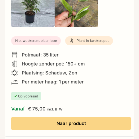
Niet woekerende bamboe
Plant in kwekerspot
Potmaat: 35 liter
Hoogte zonder pot: 150+ cm
Plaatsing: Schaduw, Zon
Per meter haag: 1 per meter
✔
Op voorraad
Vanaf
€
75,00
incl. BTW
Naar product