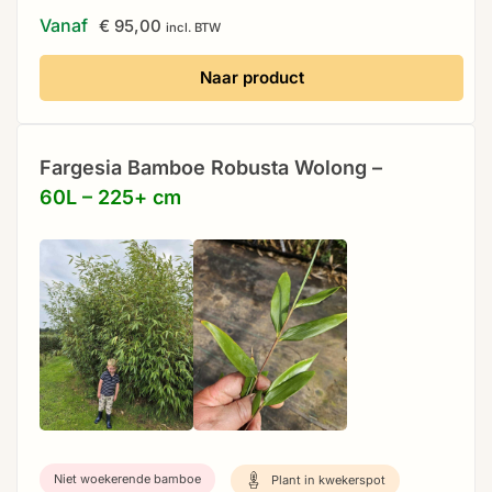
Vanaf
€
95,00
incl. BTW
Naar product
Fargesia Bamboe Robusta Wolong –
60L – 225+ cm
Niet woekerende bamboe
Plant in kwekerspot