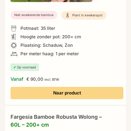
Niet woekerende bamboe
Plant in kwekerspot
Potmaat: 35 liter
Hoogte zonder pot: 200+ cm
Plaatsing: Schaduw, Zon
Per meter haag: 1 per meter
✔
Op voorraad
Vanaf
€
90,00
incl. BTW
Naar product
Fargesia Bamboe Robusta Wolong –
60L – 200+ cm