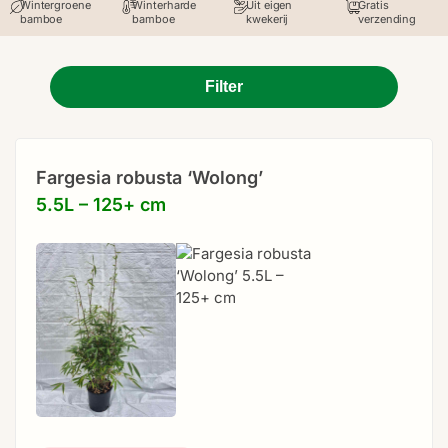
Wintergroene
Winterharde
Uit eigen
Gratis
bamboe
bamboe
kwekerij
verzending
Filter
Fargesia robusta ‘Wolong’
5.5L – 125+ cm