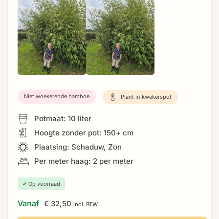
Niet woekerende bamboe
Plant in kwekerspot
Potmaat: 10 liter
Hoogte zonder pot: 150+ cm
Plaatsing: Schaduw, Zon
Per meter haag: 2 per meter
✔
Op voorraad
Vanaf
€
32,50
incl. BTW