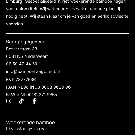
Limburg. Gespecialiseerd in niet woekerende bamboe hagen
van topkwaliteit. Wij weten precies welke bamboe plant jij
nodig hebt. Wij staan klaar om je van goed en eerlijk advies te
voorzien.
Bedrijfsgegevens
Bosserstraat 33
6031 NS Nederweert
06 50 42 44 59
info@bamboehaagdirect.nl
KVK 73777536
IBAN NL98 INGB 0008 9629 96
BTWnr NL001822729B55
Woekerende bamboe
Phyllostachys aurea