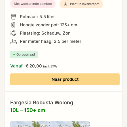
Niet woekerende bamboe
Plant in kwekerspot
Potmaat: 5.5 liter
Hoogte zonder pot: 125+ cm
Plaatsing: Schaduw, Zon
Per meter haag: 2,5 per meter
✔
Op voorraad
Vanaf
€
20,00
incl. BTW
Naar product
Fargesia Robusta Wolong
10L – 150+ cm