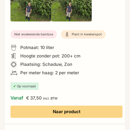
Niet woekerende bamboe
Plant in kwekerspot
Potmaat: 10 liter
Hoogte zonder pot: 200+ cm
Plaatsing: Schaduw, Zon
Per meter haag: 2 per meter
✔
Op voorraad
Vanaf
€
37,50
incl. BTW
Naar product