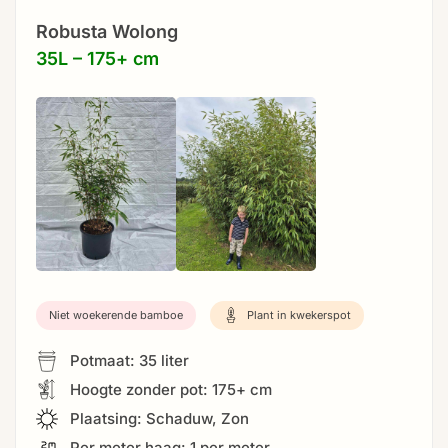
Robusta Wolong
35L – 175+ cm
Niet woekerende bamboe
Plant in kwekerspot
Potmaat: 35 liter
Hoogte zonder pot: 175+ cm
Plaatsing: Schaduw, Zon
Per meter haag: 1 per meter