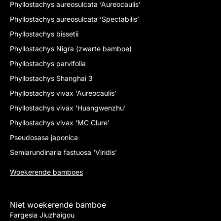
Phyllostachys aureosulcata ‘Aureocaulis’
Phyllostachys aureosulcata ‘Spectabilis’
Phyllostachys bissetii
Phyllostachys Nigra (zwarte bamboe)
Phyllostachys parvifolia
Phyllostachys Shanghai 3
Phyllostachys vivax ‘Aureocaulis’
Phyllostachys vivax ‘Huangwenzhu’
Phyllostachys vivax ‘MC Clure’
Pseudosasa japonica
Semiarundinaria fastuosa ‘Viridis’
Woekerende bamboes
Niet woekerende bamboe
Fargesia Jiuzhaigou