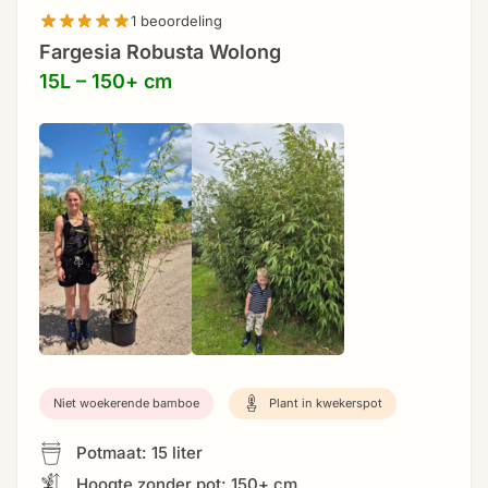
1 beoordeling
Fargesia Robusta Wolong
15L – 150+ cm
Niet woekerende bamboe
Plant in kwekerspot
Potmaat: 15 liter
Hoogte zonder pot: 150+ cm