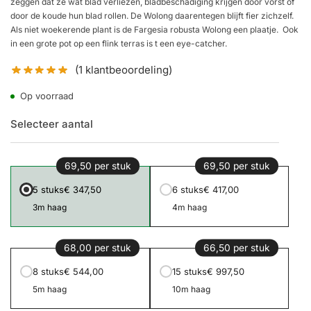
zeggen dat ze wat blad verliezen, bladbeschadiging krijgen door vorst of
door de koude hun blad rollen. De Wolong daarentegen blijft fier zichzelf.
Als niet woekerende plant is de Fargesia robusta Wolong een plaatje. Ook
in een grote pot op een flink terras is t een eye-catcher.
(
1
klantbeoordeling)
Op voorraad
Selecteer aantal
69,50 per stuk
69,50 per stuk
5 stuks
€ 347,50
6 stuks
€ 417,00
3m haag
4m haag
68,00 per stuk
66,50 per stuk
8 stuks
€ 544,00
15 stuks
€ 997,50
5m haag
10m haag