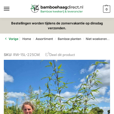
0
Bestellingen worden tijdens de zomervakantie op dinsdag
verzonden.
Vorige
Home
Assortiment
Bamboe planten
Niet woekerende bamboe
/
/
/
SKU:
RW-15L-225CM
Deel dit product