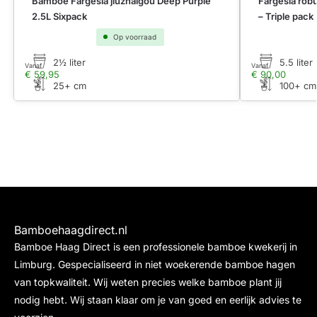
Bamboe Fargesia jiuzhaigou Deep Purple
Fargesia rob
2.5L Sixpack
– Triple pack
Op voorraad
2½ liter
5.5 liter
Vanaf
Vanaf
€
59,95
€
90,00
25+ cm
100+ cm
Bamboehaagdirect.nl
Bamboe Haag Direct is een professionele bamboe kwekerij in
Limburg. Gespecialiseerd in niet woekerende bamboe hagen
van topkwaliteit. Wij weten precies welke bamboe plant jij
nodig hebt. Wij staan klaar om je van goed en eerlijk advies te