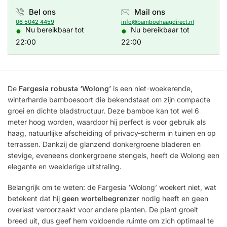
Bel ons
Mail ons
06 5042 4459
info@bamboehaagdirect.nl
●
●
Nu bereikbaar tot
Nu bereikbaar tot
22:00
22:00
De
Fargesia robusta ‘Wolong’
is een niet-woekerende,
winterharde bamboesoort die bekendstaat om zijn compacte
groei en dichte bladstructuur. Deze bamboe kan tot wel 6
meter hoog worden, waardoor hij perfect is voor gebruik als
haag, natuurlijke afscheiding of privacy-scherm in tuinen en op
terrassen. Dankzij de glanzend donkergroene bladeren en
stevige, eveneens donkergroene stengels, heeft de Wolong een
elegante en weelderige uitstraling.
Belangrijk om te weten: de Fargesia ‘Wolong’ woekert niet, wat
betekent dat hij
geen wortelbegrenzer
nodig heeft en geen
overlast veroorzaakt voor andere planten. De plant groeit
breed uit, dus geef hem voldoende ruimte om zich optimaal te