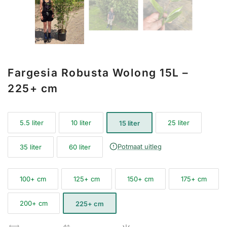
Fargesia Robusta Wolong 15L –
225+ cm
5.5 liter
10 liter
25 liter
15 liter
Potmaat uitleg
35 liter
60 liter
100+ cm
125+ cm
150+ cm
175+ cm
200+ cm
225+ cm