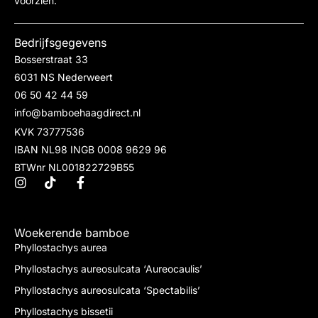
voorzien.
Bedrijfsgegevens
Bosserstraat 33
6031 NS Nederweert
06 50 42 44 59
info@bamboehaagdirect.nl
KVK 73777536
IBAN NL98 INGB 0008 9629 96
BTWnr NL001822729B55
Woekerende bamboe
Phyllostachys aurea
Phyllostachys aureosulcata ‘Aureocaulis’
Phyllostachys aureosulcata ‘Spectabilis’
Phyllostachys bissetii