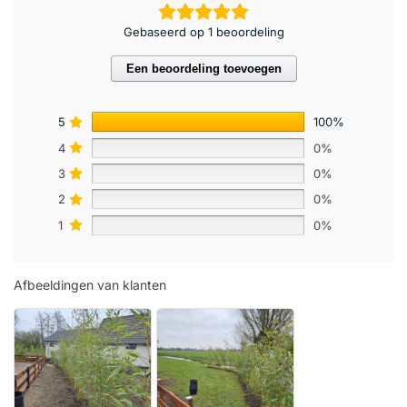
Gebaseerd op 1 beoordeling
Een beoordeling toevoegen
5
100%
4
0%
3
0%
2
0%
1
0%
Afbeeldingen van klanten