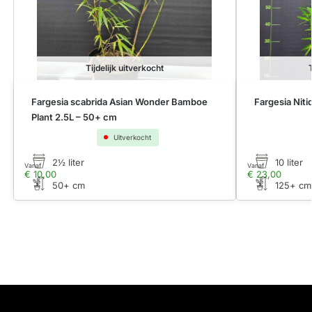
Tijdelijk uitverkocht
Fargesia scabrida Asian Wonder Bamboe
Fargesia Niti
Plant 2.5L – 50+ cm
Uitverkocht
2½ liter
10 liter
Vanaf
Vanaf
€
10,00
€
23,00
50+ cm
125+ cm