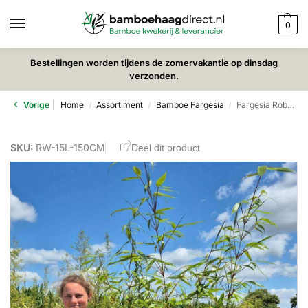
0
Bestellingen worden tijdens de zomervakantie op dinsdag
verzonden.
Vorige
Home
Assortiment
Bamboe Fargesia
Fargesia Robusta Wolong 15L – 150+ cm
/
/
/
SKU:
RW-15L-150CM
Deel dit product