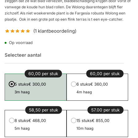
zeggen dat ze wat blad verliezen, bladbeschadiging krijgen door vorst of
vanwege de koude hun blad rollen. De Wolong daarentegen blijft fier
zichzelf. Als niet woekerende plant is de Fargesia robusta Wolong een
plaatje. Ook in een grote pot op een flink terras is t een eye-catcher.
(
1
klantbeoordeling)
Op voorraad
Selecteer aantal
60,00 per stuk
60,00 per stuk
5 stuks
€ 300,00
6 stuks
€ 360,00
3m haag
4m haag
58,50 per stuk
57.00 per stuk
8 stuks
€ 468,00
15 stuks
€ 855,00
5m haag
10m haag