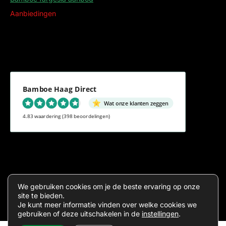
Aanbiedingen
Bamboe Haag Direct
Wat onze klanten zeggen
4.83 waardering
(398 beoordelingen)
Algemene voorwaarden
Privacy
We gebruiken cookies om je de beste ervaring op onze
site te bieden.
Je kunt meer informatie vinden over welke cookies we
gebruiken of deze uitschakelen in de
instellingen
.