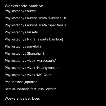
Woekerende bamboe
Phyllostachys aurea
Phyllostachys aureosulcata ‘Aureocaulis’
Phyllostachys aureosulcata ‘Spectabilis’
Phyllostachys bissetii
Phyllostachys Nigra (zwarte bamboe)
Phyllostachys parvifolia
Phyllostachys Shanghai 3
Phyllostachys vivax ‘Aureocaulis’
Phyllostachys vivax ‘Huangwenzhu’
Phyllostachys vivax ‘MC Clure’
Pseudosasa japonica
Semiarundinaria fastuosa ‘Viridis’
Woekerende bamboes