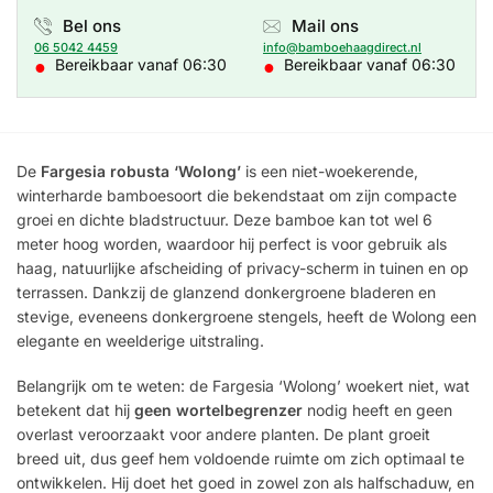
Bel ons
Mail ons
06 5042 4459
info@bamboehaagdirect.nl
●
●
Bereikbaar vanaf 06:30
Bereikbaar vanaf 06:30
De
Fargesia robusta ‘Wolong’
is een niet-woekerende,
winterharde bamboesoort die bekendstaat om zijn compacte
groei en dichte bladstructuur. Deze bamboe kan tot wel 6
meter hoog worden, waardoor hij perfect is voor gebruik als
haag, natuurlijke afscheiding of privacy-scherm in tuinen en op
terrassen. Dankzij de glanzend donkergroene bladeren en
stevige, eveneens donkergroene stengels, heeft de Wolong een
elegante en weelderige uitstraling.
Belangrijk om te weten: de Fargesia ‘Wolong’ woekert niet, wat
betekent dat hij
geen wortelbegrenzer
nodig heeft en geen
overlast veroorzaakt voor andere planten. De plant groeit
breed uit, dus geef hem voldoende ruimte om zich optimaal te
ontwikkelen. Hij doet het goed in zowel zon als halfschaduw, en