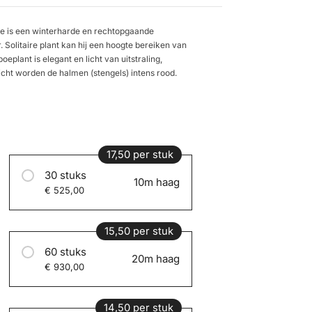
e is een winterharde en rechtopgaande
Solitaire plant kan hij een hoogte bereiken van
eplant is elegant en licht van uitstraling,
icht worden de halmen (stengels) intens rood.
17,50 per stuk
30 stuks
10m haag
€ 525,00
15,50 per stuk
60 stuks
20m haag
€ 930,00
14,50 per stuk