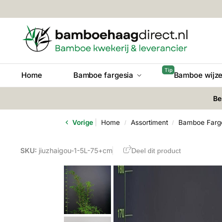
Home
Bamboe fargesia
Bamboe wijze
Be
Vorige
Home
Assortiment
Bamboe Farg
/
/
SKU:
jiuzhaigou-1-5L-75+cm
Deel dit product