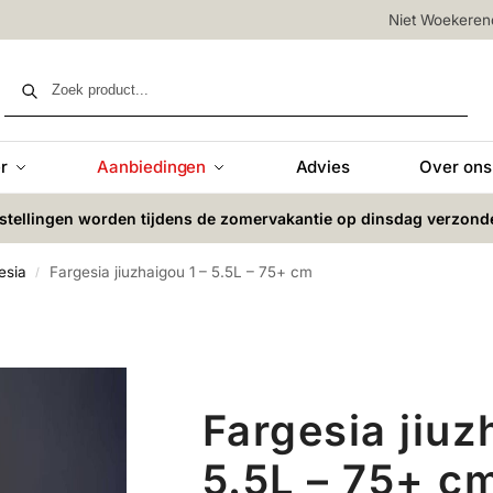
Niet Woekere
Zoeken
r
Aanbiedingen
Advies
Over ons
stellingen worden tijdens de zomervakantie op dinsdag verzond
esia
Fargesia jiuzhaigou 1 – 5.5L – 75+ cm
/
Fargesia jiuz
5.5L – 75+ c