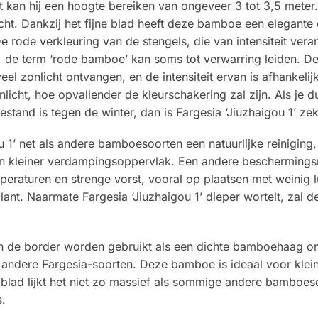
ant kan hij een hoogte bereiken van ongeveer 3 tot 3,5 mete
t. Dankzij het fijne blad heeft deze bamboe een elegante en
De rode verkleuring van de stengels, die van intensiteit ver
r, de term ‘rode bamboe’ kan soms tot verwarring leiden. De
eel zonlicht ontvangen, en de intensiteit ervan is afhankel
icht, hoe opvallender de kleurschakering zal zijn. Als je d
tand is tegen de winter, dan is Fargesia ‘Jiuzhaigou 1’ ze
u 1’ net als andere bamboesoorten een natuurlijke reiniging,
en kleiner verdampingsoppervlak. Een andere bescherming
peraturen en strenge vorst, vooral op plaatsen met weinig 
nt. Naarmate Fargesia ‘Jiuzhaigou 1’ dieper wortelt, zal d
ir in de border worden gebruikt als een dichte bamboehaag 
or andere Fargesia-soorten. Deze bamboe is ideaal voor kl
 blad lijkt het niet zo massief als sommige andere bamboe
s.