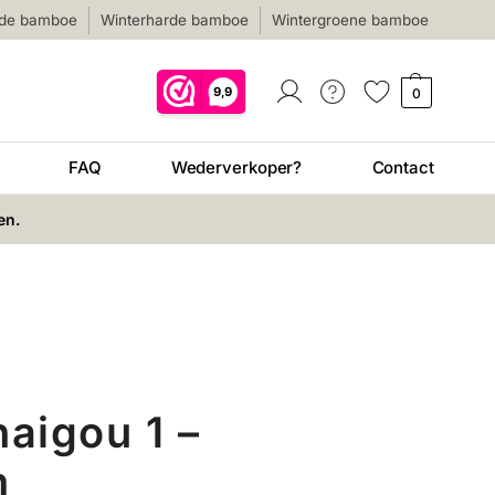
nde bamboe
Winterharde bamboe
Wintergroene bamboe
0
FAQ
Wederverkoper?
Contact
en.
haigou 1 –
m