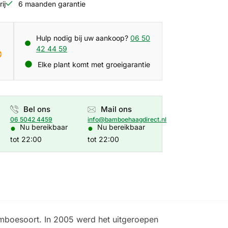
ij
6 maanden garantie
Hulp nodig bij uw aankoop?
06 50
42 44 59
Elke plant komt met groeigarantie
Bel ons
Mail ons
06 5042 4459
info@bamboehaagdirect.nl
●
●
Nu bereikbaar
Nu bereikbaar
tot 22:00
tot 22:00
amboesoort. In 2005 werd het uitgeroepen