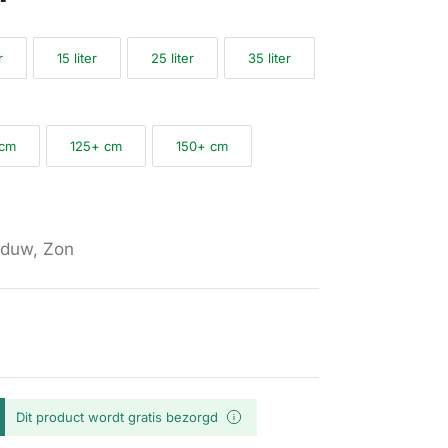
r
15 liter
25 liter
35 liter
 cm
125+ cm
150+ cm
duw, Zon
Dit product wordt gratis bezorgd