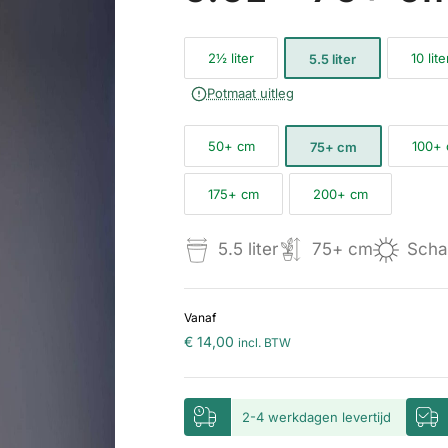
2½ liter
10 lite
5.5 liter
Potmaat uitleg
50+ cm
100+
75+ cm
175+ cm
200+ cm
5.5 liter
75+ cm
Scha
Vanaf
€
14,00
incl. BTW
2-4 werkdagen levertijd