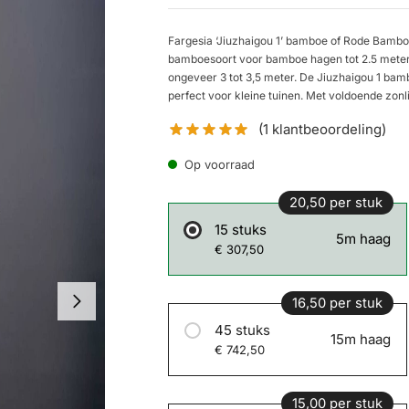
Fargesia ‘Jiuzhaigou 1’ bamboe of Rode Bambo
bamboesoort voor bamboe hagen tot 2.5 meter. 
ongeveer 3 tot 3,5 meter. De Jiuzhaigou 1 bambo
perfect voor kleine tuinen. Met voldoende zonl
(
1
klantbeoordeling)
Op voorraad
20,50 per stuk
15 stuks
5m haag
€ 307,50
16,50 per stuk
45 stuks
15m haag
€ 742,50
15,00 per stuk