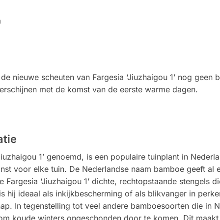
m
en de nieuwe scheuten van Fargesia ‘Jiuzhaigou 1’ nog geen 
verschijnen met de komst van de eerste warme dagen.
atie
iuzhaigou 1’ genoemd, is een populaire tuinplant in Nederlan
inst voor elke tuin. De Nederlandse naam bamboe geeft al 
 Fargesia ‘Jiuzhaigou 1’ dichte, rechtopstaande stengels di
 hij ideaal als inkijkbescherming of als blikvanger in perk
hap. In tegenstelling tot veel andere bamboesoorten die in 
g om koude winters ongeschonden door te komen. Dit maakt 