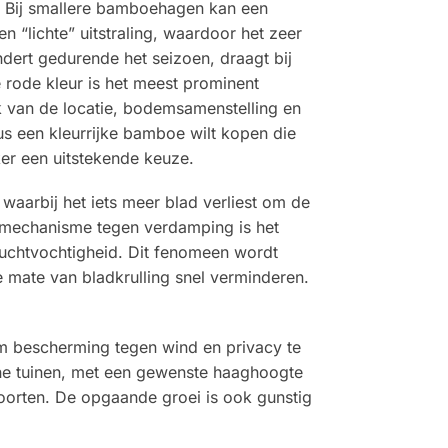
r. Bij smallere bamboehagen kan een
 “lichte” uitstraling, waardoor het zeer
andert gedurende het seizoen, draagt bij
 rode kleur is het meest prominent
ijk van de locatie, bodemsamenstelling en
us een kleurrijke bamboe wilt kopen die
ker een uitstekende keuze.
 waarbij het iets meer blad verliest om de
smechanisme tegen verdamping is het
luchtvochtigheid. Dit fenomeen wordt
e mate van bladkrulling snel verminderen.
om bescherming tegen wind en privacy te
eine tuinen, met een gewenste haaghoogte
soorten. De opgaande groei is ook gunstig