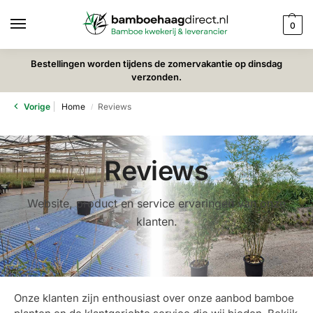
0
Bestellingen worden tijdens de zomervakantie op dinsdag
verzonden.
Vorige
Home
Reviews
/
Reviews
Website, product en service ervaringen van onze
klanten.
Onze klanten zijn enthousiast over onze aanbod bamboe