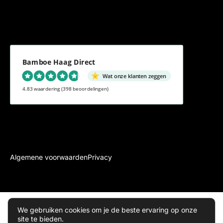
Bamboe Haag Direct
Wat onze klanten zeggen
4.83 waardering
(398 beoordelingen)
Algemene voorwaarden
Privacy
Inde
Sitema
2026 ©
We gebruiken cookies om je de beste ervaring op onze
Bamboehaagdirect.nl
x
p
site te bieden.