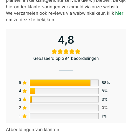
planten en de klantgerichte service die wij bieden. Bekijk
hieronder klantervaringen verzameld via onze website.
We verzamelen ook reviews via webwinkelkeur, klik
hier
om ze deze te bekijken.
4,8
Gebaseerd op 394 beoordelingen
5
88%
4
8%
3
3%
2
0%
1
1%
Afbeeldingen van klanten