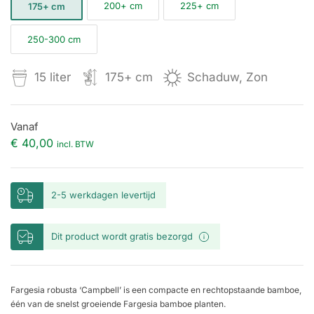
200+ cm
225+ cm
175+ cm
250-300 cm
15 liter
175+ cm
Schaduw, Zon
Vanaf
€
40,00
incl. BTW
2-5 werkdagen levertijd
Dit product wordt gratis bezorgd
Fargesia robusta ‘Campbell’ is een compacte en rechtopstaande bamboe,
één van de snelst groeiende Fargesia bamboe planten.