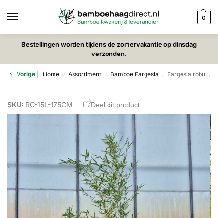
0
Bestellingen worden tijdens de zomervakantie op dinsdag
verzonden.
Vorige
Home
Assortiment
Bamboe Fargesia
Fargesia robusta Campbell – 15L – 175+ cm
/
/
/
SKU:
RC-15L-175CM
Deel dit product