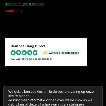
Bamboe fargesia aanbod
Aanbiedingen
Bamboe Haag Direct
Wat onze klanten zeggen
4.83 waardering
(398 beoordelingen)
Algemene voorwaarden
Privacy
We gebruiken cookies om je de beste ervaring op onze
site te bieden.
Je kunt meer informatie vinden over welke cookies we
gebruiken of deze uitschakelen in de
instellingen
.