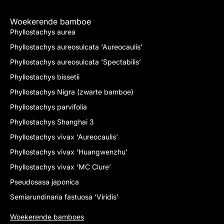
Woekerende bamboe
Phyllostachys aurea
Phyllostachys aureosulcata ‘Aureocaulis’
Phyllostachys aureosulcata ‘Spectabilis’
Phyllostachys bissetii
Phyllostachys Nigra (zwarte bamboe)
Phyllostachys parvifolia
Phyllostachys Shanghai 3
Phyllostachys vivax ‘Aureocaulis’
Phyllostachys vivax ‘Huangwenzhu’
Phyllostachys vivax ‘MC Clure’
Pseudosasa japonica
Semiarundinaria fastuosa ‘Viridis’
Woekerende bamboes