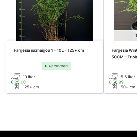
Fargesia jiuzhaigou 1 – 10L – 125+ cm
Fargesia Win
50CM – Tripl
Op voorraad
10 liter
5.5 liter
Vanaf
Vanaf
€
25,00
€
68,99
125+ cm
50+ cm