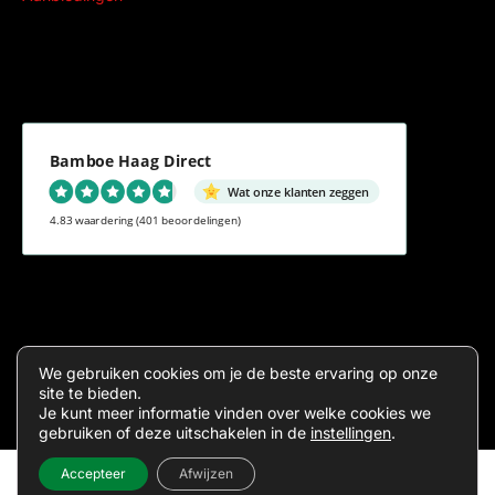
Bamboe Haag Direct
Wat onze klanten zeggen
4.83 waardering
(401 beoordelingen)
Algemene voorwaarden
Privacy
We gebruiken cookies om je de beste ervaring op onze
site te bieden.
Je kunt meer informatie vinden over welke cookies we
gebruiken of deze uitschakelen in de
instellingen
.
Accepteer
Afwijzen
Inde
Sitema
2026 ©