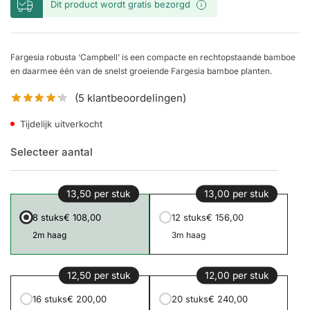
Dit product wordt gratis bezorgd
Fargesia robusta ‘Campbell’ is een compacte en rechtopstaande bamboe
en daarmee één van de snelst groeiende Fargesia bamboe planten.
(
5
klantbeoordelingen)
Tijdelijk uitverkocht
Selecteer aantal
13,50 per stuk
13,00 per stuk
8 stuks
€ 108,00
12 stuks
€ 156,00
2m haag
3m haag
12,50 per stuk
12,00 per stuk
16 stuks
€ 200,00
20 stuks
€ 240,00