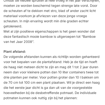
Omdat de nieuwe spruiten al heel vroeg in het jaar verschijnen,
moeten ze worden beschermd tegen strenge late vorst. Door
de scheuten af te dekken met stro, blad of ander zacht licht
materiaal voorkom je afvriezen van deze jonge vroege
scheuten. In mijn ervaring wordt min drie graden echter
getolereerd.
Met al zijn positieve eigenschappen is het geen wonder dat
deze fantastisch mooie bamboe is uitgeroepen tot “Bamboe
van het Jaar 2008”.
Plant afstand:
De volgende afstanden kunnen als richtlijn worden gehanteerd
voor het bepalen van de plantafstand: Heb je de tijd en hoeft
de haag niet meteen dicht te zijn en mag dit 1 tot 2 jaar duren
neem dan voor kleinere potten dan 10 liter containers twee tot
drie planten per meter. Voor potten groter dan 10 l bakken om
de 70 cm tot 100 cm een ​​plant plaatsen. Wil je direct een haag
die het eerste jaar dicht is ga dan uit van de voorgestelde
hoeveelheden bij de desbetreffende potmaat. De individuele
potmaten kunnen ook nuttig zijn bij het plannen: