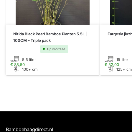
Nitida Black Pearl Bamboe Planten 5.5L |
Fargesia jiuz
100CM – Triple pack
Op voorraad
5.5 liter
15 liter
Vanaf
Vanaf
€
88,50
€
32,00
100+ cm
125+ cm
Bamboehaagdirect.nl