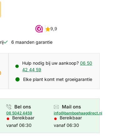
ij
6 maanden garantie
Hulp nodig bij uw aankoop?
06 50
42 44 59
Elke plant komt met groeigarantie
Bel ons
Mail ons
06 5042 4459
info@bamboehaagdirect.nl
●
●
Bereikbaar
Bereikbaar
vanaf 06:30
vanaf 06:30