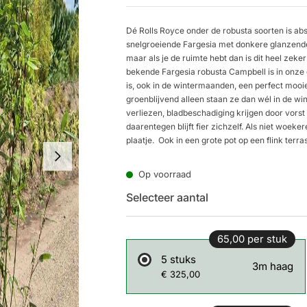
Dé Rolls Royce onder de robusta soorten is ab
snelgroeiende Fargesia met donkere glanzende 
maar als je de ruimte hebt dan is dit heel zek
bekende Fargesia robusta Campbell is in onze og
is, ook in de wintermaanden, een perfect mooie 
groenblijvend alleen staan ze dan wél in de wi
verliezen, bladbeschadiging krijgen door vorst
daarentegen blijft fier zichzelf. Als niet woek
plaatje. Ook in een grote pot op een flink terra
Op voorraad
Selecteer aantal
65,00 per stuk
5 stuks
3m haag
€ 325,00