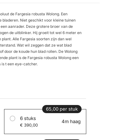
soluut de Fargesia robusta Wolong. Een
bladeren. Niet geschikt voor kleine tuinen
er een aanrader. Deze grotere broer van de
en de uitblinker. Hij groeit tot wel 6 meter en
plant. Alle Fargesia soorten zijn dan wel
nterstand. Wat wil zeggen dat ze wat blad
 of door de koude hun blad rollen. De Wolong
erende plant is de Fargesia robusta Wolong een
s is t een eye-catcher.
65,00 per stuk
6 stuks
4m haag
€ 390,00