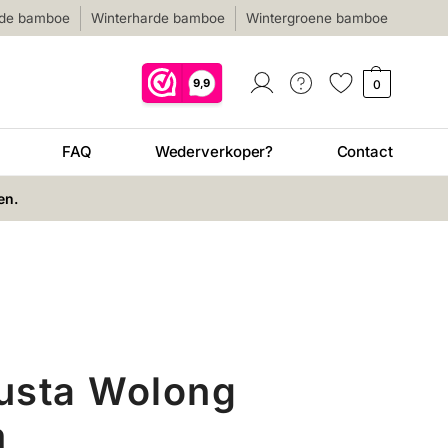
nde bamboe
Winterharde bamboe
Wintergroene bamboe
0
FAQ
Wederverkoper?
Contact
en.
usta Wolong
m