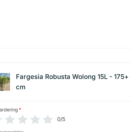
Fargesia Robusta Wolong 15L - 175+
cm
ardering
*
0/5
Je beoordeling