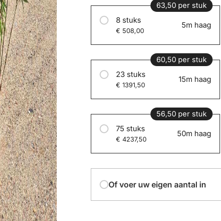
63,50 per stuk
8 stuks
5m haag
€ 508,00
60,50 per stuk
23 stuks
15m haag
€ 1391,50
56,50 per stuk
75 stuks
50m haag
€ 4237,50
Of voer uw eigen aantal in