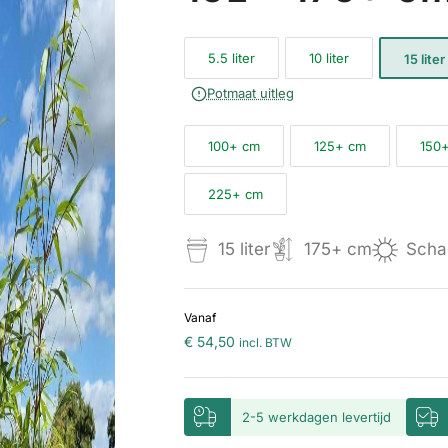
5.5 liter
10 liter
15 liter
Potmaat uitleg
100+ cm
125+ cm
150
225+ cm
15 liter
175+ cm
Scha
Vanaf
€
54,50
incl. BTW
2-5 werkdagen levertijd