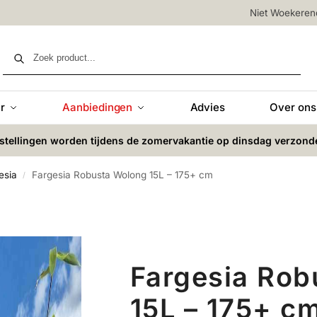
Niet Woekere
Zoeken
r
Aanbiedingen
Advies
Over ons
stellingen worden tijdens de zomervakantie op dinsdag verzond
esia
Fargesia Robusta Wolong 15L – 175+ cm
/
Fargesia Rob
15L – 175+ c