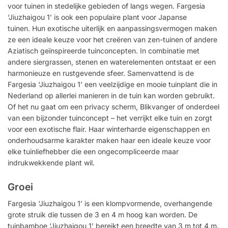
voor tuinen in stedelijke gebieden of langs wegen. Fargesia
‘Jiuzhaigou 1’ is ook een populaire plant voor Japanse
tuinen. Hun exotische uiterlijk en aanpassingsvermogen maken
ze een ideale keuze voor het creëren van zen-tuinen of andere
Aziatisch geïnspireerde tuinconcepten. In combinatie met
andere siergrassen, stenen en waterelementen ontstaat er een
harmonieuze en rustgevende sfeer. Samenvattend is de
Fargesia ‘Jiuzhaigou 1’ een veelzijdige en mooie tuinplant die in
Nederland op allerlei manieren in de tuin kan worden gebruikt.
Of het nu gaat om een ​​privacy scherm, Blikvanger of onderdeel
van een bijzonder tuinconcept – het verrijkt elke tuin en zorgt
voor een exotische flair. Haar winterharde eigenschappen en
onderhoudsarme karakter maken haar een ideale keuze voor
elke tuinliefhebber die een ongecompliceerde maar
indrukwekkende plant wil.
Groei
Fargesia ‘Jiuzhaigou 1’ is een klompvormende, overhangende
grote struik die tussen de 3 en 4 m hoog kan worden. De
tuinbamboe ‘Jiuzhaigou 1’ bereikt een breedte van 3 m tot 4 m.