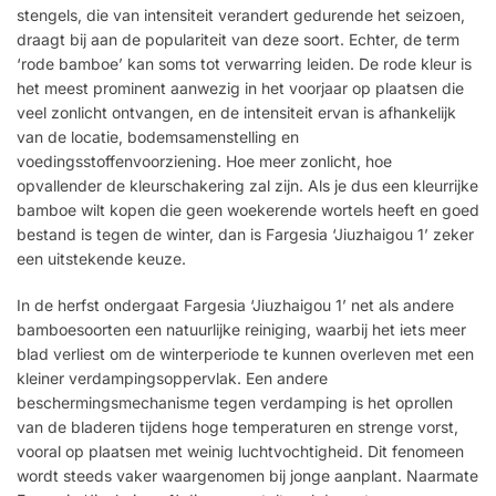
stengels, die van intensiteit verandert gedurende het seizoen,
draagt bij aan de populariteit van deze soort. Echter, de term
‘rode bamboe’ kan soms tot verwarring leiden. De rode kleur is
het meest prominent aanwezig in het voorjaar op plaatsen die
veel zonlicht ontvangen, en de intensiteit ervan is afhankelijk
van de locatie, bodemsamenstelling en
voedingsstoffenvoorziening. Hoe meer zonlicht, hoe
opvallender de kleurschakering zal zijn. Als je dus een kleurrijke
bamboe wilt kopen die geen woekerende wortels heeft en goed
bestand is tegen de winter, dan is Fargesia ‘Jiuzhaigou 1’ zeker
een uitstekende keuze.
In de herfst ondergaat Fargesia ‘Jiuzhaigou 1’ net als andere
bamboesoorten een natuurlijke reiniging, waarbij het iets meer
blad verliest om de winterperiode te kunnen overleven met een
kleiner verdampingsoppervlak. Een andere
beschermingsmechanisme tegen verdamping is het oprollen
van de bladeren tijdens hoge temperaturen en strenge vorst,
vooral op plaatsen met weinig luchtvochtigheid. Dit fenomeen
wordt steeds vaker waargenomen bij jonge aanplant. Naarmate