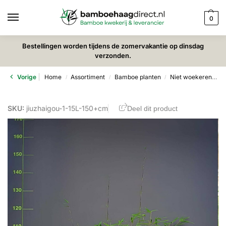
0
Bestellingen worden tijdens de zomervakantie op dinsdag
verzonden.
Vorige
Home
Assortiment
Bamboe planten
Niet woekerende bamboe
/
/
/
SKU:
jiuzhaigou-1-15L-150+cm
Deel dit product