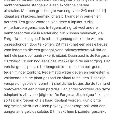
rechtopstaande stengels die een exotische charme
uitstralen. Met een groeihoogte van ongeveer 2-3 meter is hij
ideaal als inkijkbescherming of als blikvanger in perken en
borders. Een groot voordeel van deze tuinplant is zijn
winterharde eigenschap. In tegenstelling tot veel andere
bamboesoorten die in Nederland niet kunnen overleven, de
Fargesia ‘Jiuzhaigou 1’ is robuust genoeg om koude winters
ongeschonden door te komen. Dit maakt het een ideale keuze
voor iedereen die een groenblijvend privacyscherm wil dat er
het hele jaar door aantrekkelijk uitziet. Daarnaast is de Fargesia
‘Jiuzhaigou 1’ ook nog eens heel makkelijk in de verzorging. Het
vereist geen speciale bodemgesteldheid en kan ook goed
tegen minder zonlicht. Regelmatig water geven en bemesten is
voldoende om de plant gezond en vitaal te houden. Door zijn
verspreidingsplezier vormt hij snel dichte bosjes die de tuin snel
omtoveren tot een groen paradijs. Een ander voordeel van deze
tuinplant is zijn veelzijdigheid. De Fargesia ‘Jiuzhaigou 1’ kan als
solitair, in groepen of als haag geplant worden. Hun dichte
begroeiing biedt niet alleen privacy, maar zorgt ook voor een
aangename geluidsisolatie. Dit maakt hem bijzonder geschikt