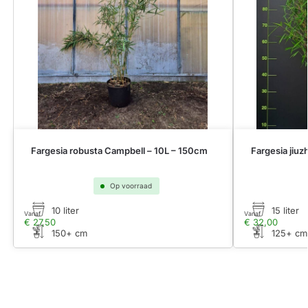
Fargesia robusta Campbell – 10L – 150cm
Fargesia jiuz
Op voorraad
10 liter
15 liter
Vanaf
Vanaf
€
27,50
€
32,00
150+ cm
125+ cm