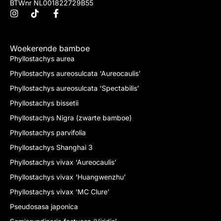
BTWnr NL001822729B55
Woekerende bamboe
Phyllostachys aurea
Phyllostachys aureosulcata ‘Aureocaulis’
Phyllostachys aureosulcata ‘Spectabilis’
Phyllostachys bissetii
Phyllostachys Nigra (zwarte bamboe)
Phyllostachys parvifolia
Phyllostachys Shanghai 3
Phyllostachys vivax ‘Aureocaulis’
Phyllostachys vivax ‘Huangwenzhu’
Phyllostachys vivax ‘MC Clure’
Pseudosasa japonica