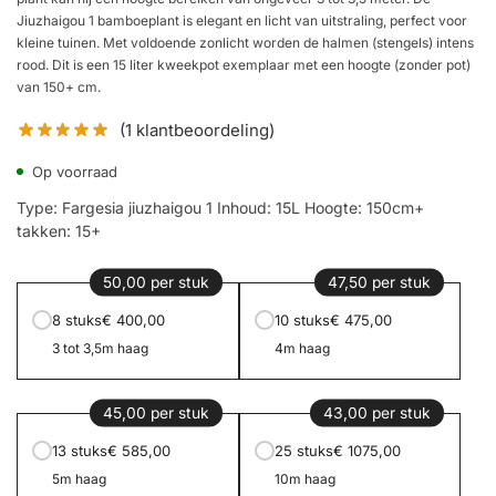
Jiuzhaigou 1 bamboeplant is elegant en licht van uitstraling, perfect voor
kleine tuinen. Met voldoende zonlicht worden de halmen (stengels) intens
rood. Dit is een 15 liter kweekpot exemplaar met een hoogte (zonder pot)
van 150+ cm.
(
1
klantbeoordeling)
Op voorraad
Type: Fargesia jiuzhaigou 1 Inhoud: 15L Hoogte: 150cm+
takken: 15+
50,00 per stuk
47,50 per stuk
8 stuks
€ 400,00
10 stuks
€ 475,00
3 tot 3,5m haag
4m haag
45,00 per stuk
43,00 per stuk
13 stuks
€ 585,00
25 stuks
€ 1075,00
5m haag
10m haag