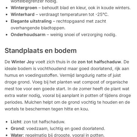
wortelbegrenzer nodig.
Wintergroen
– behoudt blad en kleur, ook in koude winters.
Winterhard
– verdraagt temperaturen tot -25°C.
Elegante uitstraling
– rechtopgaand met zacht
overhangende bladtoppen.
Onderhoudsarm
– weinig snoei of verzorging nodig.
Standplaats en bodem
De
Winter Joy
voelt zich thuis in de
zon tot halfschaduw
. De
ideale bodem is vochthoudend maar goed doorlatend, rijk aan
humus en voedingsstoffen. Vermijd langdurig natte of juist
droge grond. Voeg bij het planten wat compost of organische
mest toe voor een goede start. In de zomer heeft de plant wat
extra water nodig, vooral bij aanplant in potten of tijdens droge
periodes. Mulchen helpt om de grond vochtig te houden en de
wortels te beschermen tegen hitte en kou.
Licht
: zon tot halfschaduw.
Grond
: voedzaam, luchtig en goed doorlatend.
Water
: regelmatig bij droogte, vooral in potten.