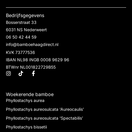
Bedrijfsgegevens
Bosserstraat 33
6031 NS Nederweert
06 50 42 44 59
info@bamboehaagdirect.nl
KVK 73777536
IBAN NL98 INGB 0008 9629 96
BTWnr NL001822729B55
Woekerende bamboe
Phyllostachys aurea
Phyllostachys aureosulcata ‘Aureocaulis’
Phyllostachys aureosulcata ‘Spectabilis’
Phyllostachys bissetii