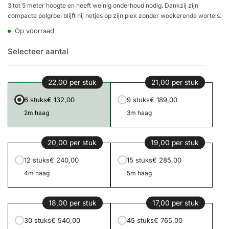
3 tot 5 meter hoogte en heeft weinig onderhoud nodig. Dankzij zijn
compacte polgroei blijft hij netjes op zijn plek zonder woekerende wortels.
Op voorraad
Selecteer aantal
22,00 per stuk
21,00 per stuk
6 stuks
€ 132,00
9 stuks
€ 189,00
2m haag
3m haag
20,00 per stuk
19,00 per stuk
12 stuks
€ 240,00
15 stuks
€ 285,00
4m haag
5m haag
18,00 per stuk
17,00 per stuk
30 stuks
€ 540,00
45 stuks
€ 765,00