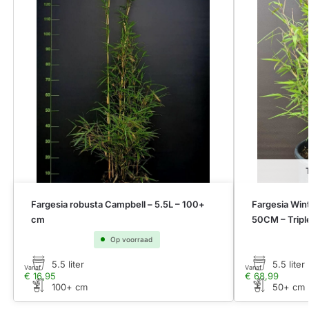
Fargesia robusta Campbell – 5.5L – 100+
Fargesia Win
cm
50CM – Tripl
Op voorraad
5.5 liter
5.5 liter
Vanaf
Vanaf
€
16,95
€
68,99
100+ cm
50+ cm