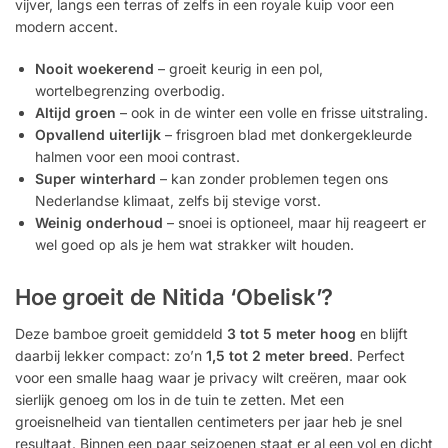
vijver, langs een terras of zelfs in een royale kuip voor een
modern accent.
Nooit woekerend
– groeit keurig in een pol,
wortelbegrenzing overbodig.
Altijd groen
– ook in de winter een volle en frisse uitstraling.
Opvallend uiterlijk
– frisgroen blad met donkergekleurde
halmen voor een mooi contrast.
Super winterhard
– kan zonder problemen tegen ons
Nederlandse klimaat, zelfs bij stevige vorst.
Weinig onderhoud
– snoei is optioneel, maar hij reageert er
wel goed op als je hem wat strakker wilt houden.
Hoe groeit de Nitida ‘Obelisk’?
Deze bamboe groeit gemiddeld
3 tot 5 meter hoog
en blijft
daarbij lekker compact: zo’n
1,5 tot 2 meter breed
. Perfect
voor een smalle haag waar je privacy wilt creëren, maar ook
sierlijk genoeg om los in de tuin te zetten. Met een
groeisnelheid van tientallen centimeters per jaar heb je snel
resultaat. Binnen een paar seizoenen staat er al een vol en dicht