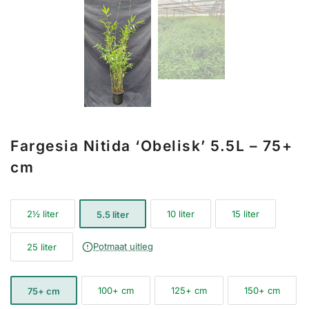
Fargesia Nitida ‘Obelisk’ 5.5L – 75+
cm
2½ liter
10 liter
15 liter
5.5 liter
Potmaat uitleg
25 liter
100+ cm
125+ cm
150+ cm
75+ cm