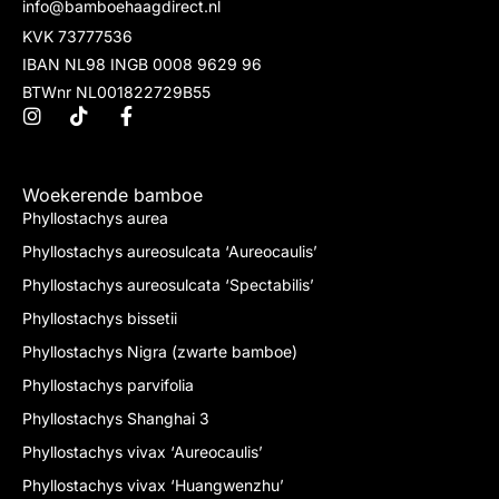
info@bamboehaagdirect.nl
KVK 73777536
IBAN NL98 INGB 0008 9629 96
BTWnr NL001822729B55
Woekerende bamboe
Phyllostachys aurea
Phyllostachys aureosulcata ‘Aureocaulis’
Phyllostachys aureosulcata ‘Spectabilis’
Phyllostachys bissetii
Phyllostachys Nigra (zwarte bamboe)
Phyllostachys parvifolia
Phyllostachys Shanghai 3
Phyllostachys vivax ‘Aureocaulis’
Phyllostachys vivax ‘Huangwenzhu’