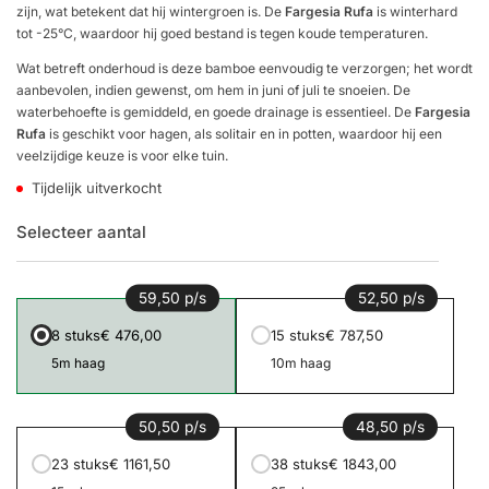
zijn, wat betekent dat hij wintergroen is. De
Fargesia Rufa
is winterhard
tot -25°C, waardoor hij goed bestand is tegen koude temperaturen.
Wat betreft onderhoud is deze bamboe eenvoudig te verzorgen; het wordt
aanbevolen, indien gewenst, om hem in juni of juli te snoeien. De
waterbehoefte is gemiddeld, en goede drainage is essentieel. De
Fargesia
Rufa
is geschikt voor hagen, als solitair en in potten, waardoor hij een
veelzijdige keuze is voor elke tuin.
Tijdelijk uitverkocht
Selecteer aantal
59,50 p/s
52,50 p/s
8 stuks
€ 476,00
15 stuks
€ 787,50
5m haag
10m haag
50,50 p/s
48,50 p/s
23 stuks
€ 1161,50
38 stuks
€ 1843,00