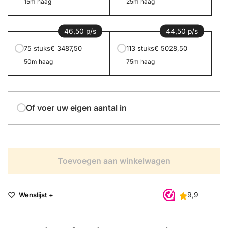
15m haag
25m haag
46,50 p/s
44,50 p/s
75 stuks
€ 3487,50
113 stuks
€ 5028,50
50m haag
75m haag
Of voer uw eigen aantal in
Toevoegen aan winkelwagen
Wenslijst +