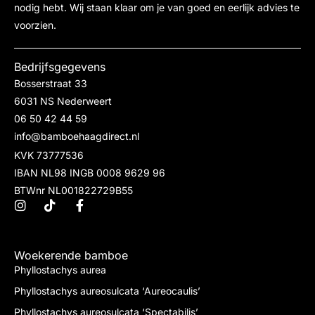
nodig hebt. Wij staan klaar om je van goed en eerlijk advies te
voorzien.
Bedrijfsgegevens
Bosserstraat 33
6031 NS Nederweert
06 50 42 44 59
info@bamboehaagdirect.nl
KVK 73777536
IBAN NL98 INGB 0008 9629 96
BTWnr NL001822729B55
Woekerende bamboe
Phyllostachys aurea
Phyllostachys aureosulcata ‘Aureocaulis’
Phyllostachys aureosulcata ‘Spectabilis’