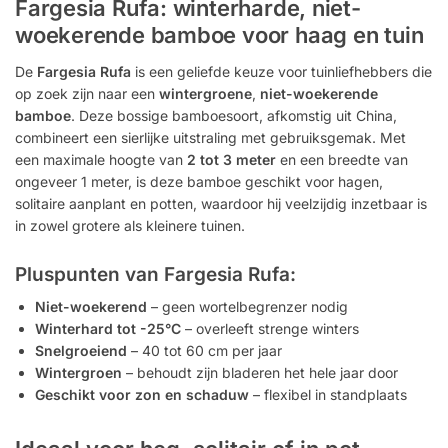
Fargesia Rufa: winterharde, niet-
woekerende bamboe voor haag en tuin
De
Fargesia Rufa
is een geliefde keuze voor tuinliefhebbers die
op zoek zijn naar een
wintergroene
,
niet-woekerende
bamboe
. Deze bossige bamboesoort, afkomstig uit China,
combineert een sierlijke uitstraling met gebruiksgemak. Met
een maximale hoogte van
2 tot 3 meter
en een breedte van
ongeveer 1 meter, is deze bamboe geschikt voor hagen,
solitaire aanplant en potten, waardoor hij veelzijdig inzetbaar is
in zowel grotere als kleinere tuinen.
Pluspunten van Fargesia Rufa:
Niet-woekerend
– geen wortelbegrenzer nodig
Winterhard tot -25°C
– overleeft strenge winters
Snelgroeiend
– 40 tot 60 cm per jaar
Wintergroen
– behoudt zijn bladeren het hele jaar door
Geschikt voor zon en schaduw
– flexibel in standplaats