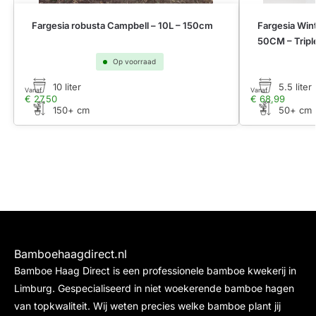
Fargesia robusta Campbell – 10L – 150cm
Fargesia Win
50CM – Tripl
Op voorraad
10 liter
5.5 liter
Vanaf
Vanaf
€
27,50
€
68,99
150+ cm
50+ cm
Bamboehaagdirect.nl
Bamboe Haag Direct is een professionele bamboe kwekerij in
Limburg. Gespecialiseerd in niet woekerende bamboe hagen
van topkwaliteit. Wij weten precies welke bamboe plant jij