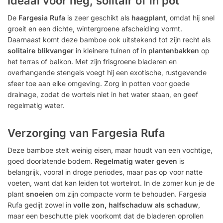
Ideaal voor heg, solitair of in pot
De
Fargesia Rufa
is zeer geschikt als
haagplant
, omdat hij snel
groeit en een dichte, wintergroene afscheiding vormt.
Daarnaast komt deze bamboe ook uitstekend tot zijn recht als
solitaire blikvanger
in kleinere tuinen of in
plantenbakken
op
het terras of balkon. Met zijn frisgroene bladeren en
overhangende stengels voegt hij een exotische, rustgevende
sfeer toe aan elke omgeving. Zorg in potten voor goede
drainage, zodat de wortels niet in het water staan, en geef
regelmatig water.
Verzorging van Fargesia Rufa
Deze bamboe stelt weinig eisen, maar houdt van een vochtige,
goed doorlatende bodem.
Regelmatig water geven
is
belangrijk, vooral in droge periodes, maar pas op voor natte
voeten, want dat kan leiden tot wortelrot. In de zomer kun je de
plant
snoeien
om zijn compacte vorm te behouden. Fargesia
Rufa gedijt zowel in
volle zon, halfschaduw als schaduw
,
maar een beschutte plek voorkomt dat de bladeren oprollen