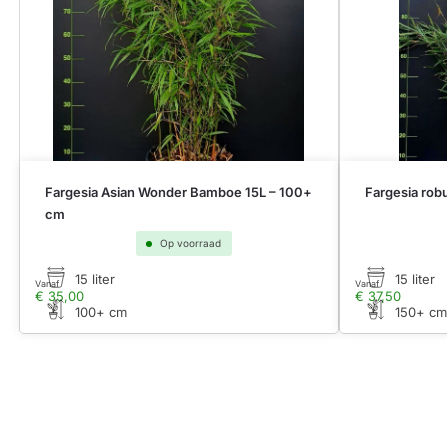
Fargesia Asian Wonder Bamboe 15L – 100+
Fargesia rob
cm
Op voorraad
15 liter
15 liter
Vanaf
Vanaf
€
35,00
€
37,50
100+ cm
150+ cm