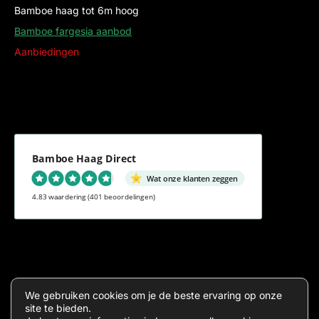
Bamboe haag tot 6m hoog
Bamboe fargesia aanbod
Aanbiedingen
Bamboe Haag Direct
Wat onze klanten zeggen
4.83 waardering
(401 beoordelingen)
Algemene voorwaarden
Privacy
We gebruiken cookies om je de beste ervaring op onze
site te bieden.