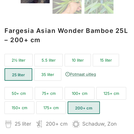
Fargesia Asian Wonder Bamboe 25L
– 200+ cm
2½ liter
5.5 liter
10 liter
15 liter
Potmaat uitleg
35 liter
25 liter
50+ cm
75+ cm
100+ cm
125+ cm
150+ cm
175+ cm
200+ cm
25 liter
200+ cm
Schaduw, Zon