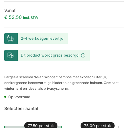
Vanaf
€
52,50
incl. BTW
2-4 werkdagen levertijd
Dit product wordt gratis bezorgd
Fargesia scabrida ‘Asian Wonder’ bamboe met exotisch uiterlijk,
donkergroene lancetvormige bladeren en groenrode halmen. Compact,
winterhard en ideaal als privacyscherm.
Op voorraad
Selecteer aantal
77,50 per stuk
75,00 per stuk