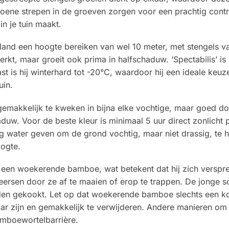
roene strepen in de groeven zorgen voor een prachtig cont
n je tuin maakt.
d een hoogte bereiken van wel 10 meter, met stengels van 5
erkt, maar groeit ook prima in halfschaduw. ‘Spectabilis’ i
 is hij winterhard tot -20°C, waardoor hij een ideale keuz
uin.
s gemakkelijk te kweken in bijna elke vochtige, maar goed 
aduw. Voor de beste kleur is minimaal 5 uur direct zonlicht 
ig water geven om de grond vochtig, maar niet drassig, te 
oogte.
n woekerende bamboe, wat betekent dat hij zich verspreidt.
ersen door ze af te maaien of erop te trappen. De jonge sc
den gekookt. Let op dat woekerende bamboe slechts een ko
ar zijn en gemakkelijk te verwijderen. Andere manieren om 
amboewortelbarrière.