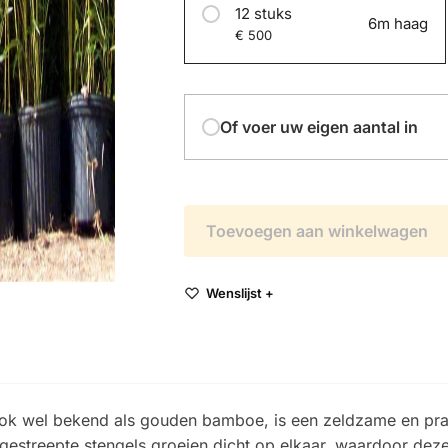
12 stuks
6m haag
€ 500
Of voer uw eigen aantal in
Toevoegen aan winkelwagen
Wenslijst +
 ook wel bekend als gouden bamboe, is een zeldzame en prac
gestreepte stengels groeien dicht op elkaar, waardoor deze 