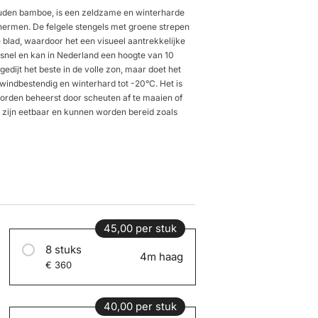
gouden bamboe, is een zeldzame en winterharde
chermen. De felgele stengels met groene strepen
 blad, waardoor het een visueel aantrekkelijke
 snel en kan in Nederland een hoogte van 10
gedijt het beste in de volle zon, maar doet het
, windbestendig en winterhard tot -20°C. Het is
orden beheerst door scheuten af te maaien of
n zijn eetbaar en kunnen worden bereid zoals
45,00 per stuk
8 stuks
4m haag
€ 360
40,00 per stuk