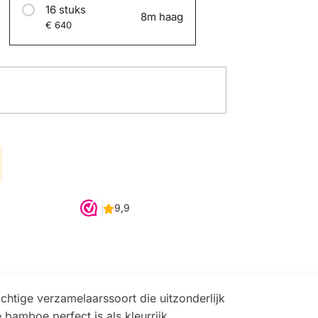
16 stuks
8m haag
€ 640
htige verzamelaarssoort die uitzonderlijk
bamboe perfect is als kleurrijk