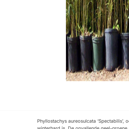
Phyllostachys aureosulcata ‘Spectabilis’,
winterhard is. De opvallende geel-groene 