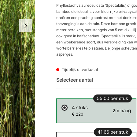
Phyllostachys aureosulcata ‘Spectabilis’, of 
bamboe die ideaal is voor kleurrijke privacys
creëren een prachtig contrast met het donkere
toevoeging is aan de tuin. Deze bamboe groeit
meter bereiken, met stengels van 5 cm dik. Hij 
ook goed in halfschaduw. ‘Spectabilis’ is sterk
een woekerende soort, dus verspreiding kan w
wortelbarrières te plaatsen. De jonge scheute
asperges.
Tijdelijk uitverkocht
Selecteer aantal
55,00 per stuk
4 stuks
2m haag
€ 220
41,66 per stuk