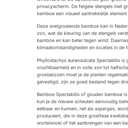
privacyscherm. De felgele stengels met g
bamboe een visueel aantrekkelijk element i
Deze snelgroeiende bamboe kan in Nederlan
zon, wat de kleuring van de stengels verst
bamboe en kan beter tegen wind. Daarnaast
klimaatomstandigheden en locaties in de t
Phyllostachys aureosulcata Spectabilis i
vruchtbaarheid en in volle zon tot halfsch
groeiseizoen moet je de planten regelmat
gevestigd, zijn ze goed bestand tegen dr
Bamboe Spectabilis of gouden bamboe is ee
kun je de nieuwe scheuten eenvoudig behe
eetbaar en kunnen, net als asperges, wor
produceert, die in deze groeifase kwetsba
wortelsnoei of het aanbrengen van een b