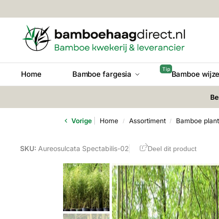
Home
Bamboe fargesia
Bamboe wijze
Be
Vorige
Home
Assortiment
Bamboe plan
/
/
SKU:
Aureosulcata Spectabilis-02
Deel dit product