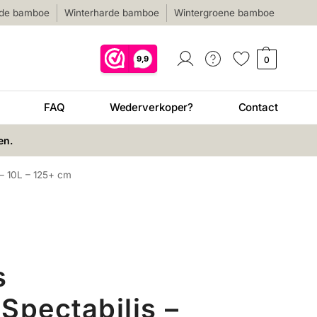
nde bamboe
Winterharde bamboe
Wintergroene bamboe
0
FAQ
Wederverkoper?
Contact
en.
 – 10L – 125+ cm
s
Spectabilis –