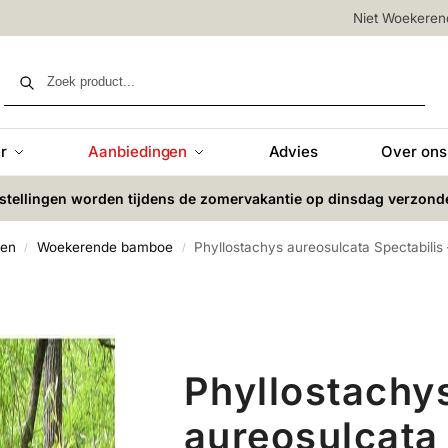
Niet Woekere
Zoeken
r
Aanbiedingen
Advies
Over ons
stellingen worden tijdens de zomervakantie op dinsdag verzond
ten
Woekerende bamboe
Phyllostachys aureosulcata Spectabilis
/
/
Phyllostachy
aureosulcata 