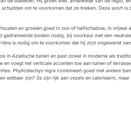
n de bladeren. Hij groeit snel, afhankelijk van de regio, en
e schudden om te voorkomen dat ze breken. Deze soort is dr
ouden en groeien goed in zon of halfschaduw, in vrijwel e
ed gedraineerde bodem nodig, bij voorkeur met een neutrale
rière is nodig om te voorkomen dat hij zich ongewenst vers
in Aziatische tuinen en past zowel in moderne als tradition
je en voegt het verticale accenten toe aan tuinen of terrass
uimtes. Phyllostachys nigra combineert goed met andere ba
uten eetbaar zijn? Ze zijn rijk aan vezels en caloriearm, m