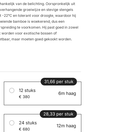
fhankelijk van de belichting. Oorspronkelijk uit
overhangende groeiwijze en stevige stengels
ot -22°C en tolerant voor droogte, waardoor hij
groeiende bamboe is woekerend, dus een
spreiding te voorkomen. Hij past goed in zowel
kt worden voor exotische bossen of
eetbaar, maar moeten goed gekookt worden.
31,66 per stuk
12 stuks
6m haag
€ 380
28,33 per stuk
24 stuks
12m haag
€ 680