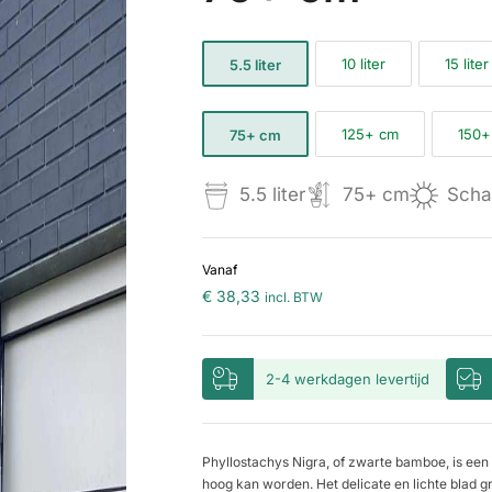
10 liter
15 liter
5.5 liter
125+ cm
150+
75+ cm
5.5 liter
75+ cm
Scha
Vanaf
€ 38,33
incl. BTW
2-4 werkdagen levertijd
Phyllostachys Nigra, of zwarte bamboe, is ee
hoog kan worden. Het delicate en lichte blad g