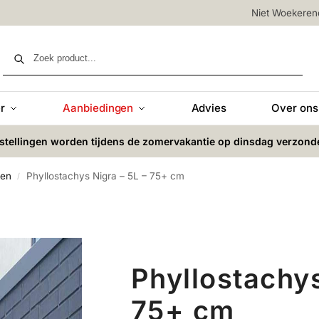
Niet Woekere
Zoeken
r
Aanbiedingen
Advies
Over ons
stellingen worden tijdens de zomervakantie op dinsdag verzond
ten
Phyllostachys Nigra – 5L – 75+ cm
/
Phyllostachys
75+ cm