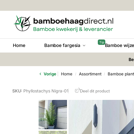
Home
Bamboe fargesia
Bamboe wijze
Be
Vorige
Home
Assortiment
Bamboe plan
/
/
SKU:
Phyllostachys Nigra-01
Deel dit product