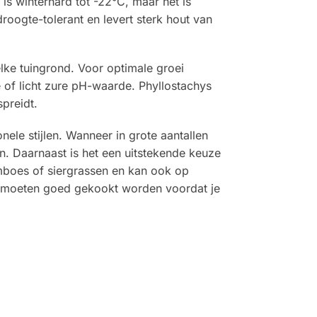
 is winterhard tot -22°C, maar het is
oogte-tolerant en levert sterk hout van
lke tuingrond. Voor optimale groei
 of licht zure pH-waarde. Phyllostachys
preidt.
ele stijlen. Wanneer in grote aantallen
en. Daarnaast is het een uitstekende keuze
mboes of siergrassen en kan ook op
aar moeten goed gekookt worden voordat je