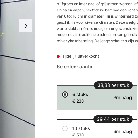
olijfgroen en later geel of grijsgroen worden, a
China en Japan, heeft deze bamboe een licht 
van 6 tot 10 cm in diameter. Hij is winterhard t
geschikt is voor diverse klimaten. Deze snel
wortelstokbarrière is nodig om ongewenste ver
moderne als traditionele tuinen en kan gebrui
privacybescherming. De jonge scheuten zijn 
Tijdelijk uitverkocht
Selecteer aantal
38,33 per stuk
6 stuks
3m haag
€ 230
29,44 per stuk
18 stuks
9m haag
€ 530