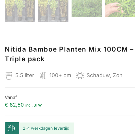
Nitida Bamboe Planten Mix 100CM –
Triple pack
5.5 liter
100+ cm
Schaduw, Zon
Vanaf
€
82,50
incl. BTW
2-4 werkdagen levertijd