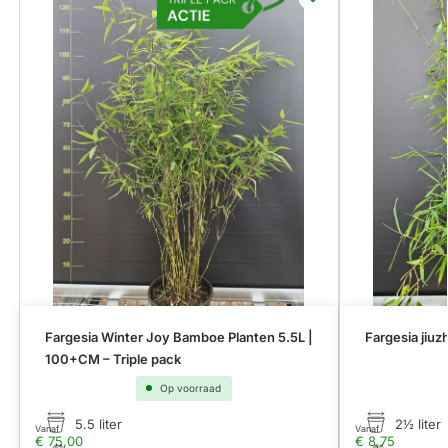
Fargesia Winter Joy Bamboe Planten 5.5L |
Fargesia jiuz
100+CM – Triple pack
Op voorraad
5.5 liter
2½ liter
Vanaf
Vanaf
€
75,00
€
8,75