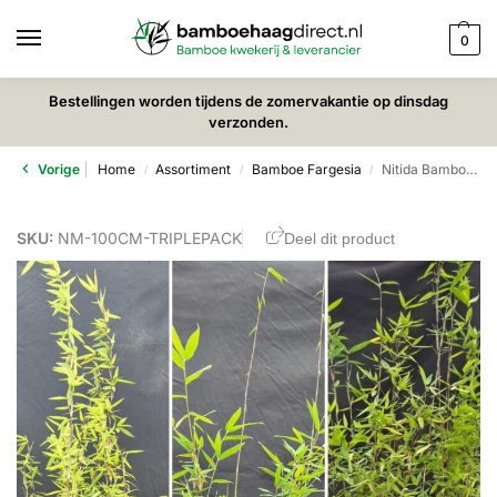
0
Bestellingen worden tijdens de zomervakantie op dinsdag
verzonden.
Vorige
Home
Assortiment
Bamboe Fargesia
Nitida Bamboe Planten Mix 100CM – Triple pack
/
/
/
SKU:
NM-100CM-TRIPLEPACK
Deel dit product