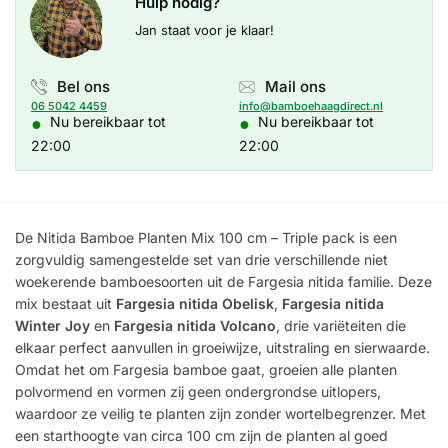
Hulp nodig?
Jan staat voor je klaar!
Bel ons
Mail ons
06 5042 4459
info@bamboehaagdirect.nl
●
●
Nu bereikbaar tot
Nu bereikbaar tot
22:00
22:00
De Nitida Bamboe Planten Mix 100 cm – Triple pack is een
zorgvuldig samengestelde set van drie verschillende niet
woekerende bamboesoorten uit de Fargesia nitida familie. Deze
mix bestaat uit
Fargesia nitida Obelisk
,
Fargesia nitida
Winter Joy
en
Fargesia nitida Volcano
, drie variëteiten die
elkaar perfect aanvullen in groeiwijze, uitstraling en sierwaarde.
Omdat het om Fargesia bamboe gaat, groeien alle planten
polvormend en vormen zij geen ondergrondse uitlopers,
waardoor ze veilig te planten zijn zonder wortelbegrenzer. Met
een starthoogte van circa 100 cm zijn de planten al goed