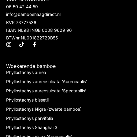
06 50 42 44 59
info@bamboehaagdirect.nl
KVK 73777536
IBAN NL98 INGB 0008 9629 96
BTWnr NL001822729B55
Woekerende bamboe
Phyllostachys aurea
Phyllostachys aureosulcata ‘Aureocaulis’
Phyllostachys aureosulcata ‘Spectabilis’
Phyllostachys bissetii
Phyllostachys Nigra (zwarte bamboe)
Phyllostachys parvifolia
Phyllostachys Shanghai 3
Phyllostachys vivax ‘Aureocaulis’