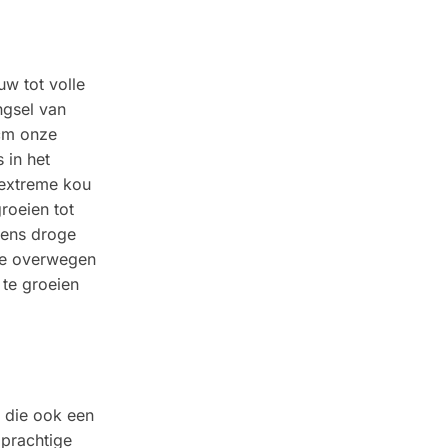
uw tot volle
ngsel van
icm onze
 in het
 extreme kou
roeien tot
dens droge
 je overwegen
 te groeien
n die ook een
 prachtige