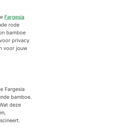
de
Fargesia
ende rode
agon bamboe
voor privacy
en voor jouw
de Fargesia
rende bamboe.
 Wat deze
en,
scineert.