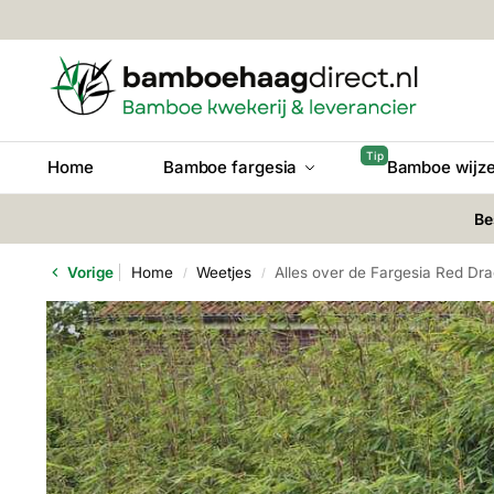
Home
Bamboe fargesia
Bamboe wijze
Be
Vorige
Home
Weetjes
Alles over de Fargesia Red Dr
/
/