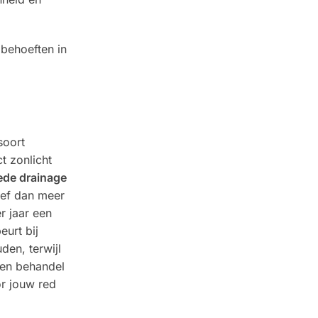
behoeften in
soort
ct zonlicht
ede drainage
ef dan meer
r jaar een
urt bij
den, terwijl
n en behandel
or jouw red