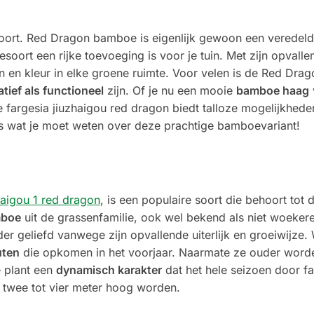
oort. Red Dragon bamboe is eigenlijk gewoon een veredel
oort een rijke toevoeging is voor je tuin. Met zijn opvall
n en kleur in elke groene ruimte. Voor velen is de Red Dr
tief als functioneel
zijn. Of je nu een mooie
bamboe haag
e fargesia jiuzhaigou red dragon biedt talloze mogelijkhed
les wat je moet weten over deze prachtige bamboevariant!
haigou 1 red dragon
, is een populaire soort die behoort tot 
mboe
uit de grassenfamilie, ook wel bekend als niet woeke
der geliefd vanwege zijn opvallende uiterlijk en groeiwijze.
uten
die opkomen in het voorjaar. Naarmate ze ouder word
e plant een
dynamisch karakter
dat het hele seizoen door fa
 twee tot vier meter hoog worden.