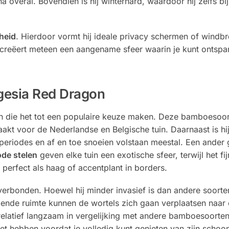
 overal. Bovendien is hij winterhard, waardoor hij zelfs bij
theid
. Hierdoor vormt hij ideale privacy schermen of windbre
t creëert meteen een aangename sfeer waarin je kunt ontsp
gesia Red Dragon
n die het tot een populaire keuze maken. Deze bamboesoort
akt voor de Nederlandse en Belgische tuin. Daarnaast is hi
periodes en af en toe snoeien volstaan meestal. Een ander 
ode stelen
geven elke tuin een exotische sfeer, terwijl het fi
 perfect als haag of accentplant in borders.
erbonden. Hoewel hij minder invasief is dan andere soorten
oende ruimte kunnen de wortels zich gaan verplaatsen naa
elatief langzaam in vergelijking met andere bamboesoorten
oet hebben voordat je volledig kunt genieten van zijn schoo