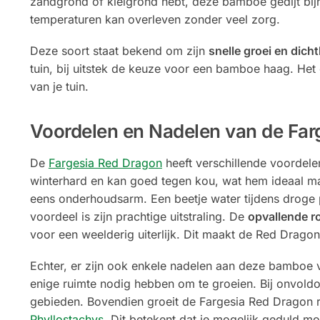
zandgrond of kleigrond hebt, deze bamboe gedijt bijna
temperaturen kan overleven zonder veel zorg.
Deze soort staat bekend om zijn
snelle groei en dich
tuin, bij uitstek de keuze voor een bamboe haag. He
van je tuin.
Voordelen en Nadelen van de Far
De
Fargesia Red Dragon
heeft verschillende voordele
winterhard en kan goed tegen kou, wat hem ideaal ma
eens onderhoudsarm. Een beetje water tijdens droge 
voordeel is zijn prachtige uitstraling. De
opvallende r
voor een weelderig uiterlijk. Dit maakt de Red Dragon
Echter, er zijn ook enkele nadelen aan deze bamboe v
enige ruimte nodig hebben om te groeien. Bij onvold
gebieden. Bovendien groeit de Fargesia Red Dragon r
Phyllostachys
. Dit betekent dat je mogelijk geduld m