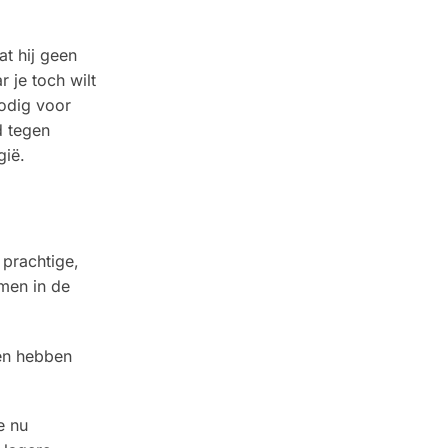
at hij geen
 je toch wilt
odig voor
d tegen
gië.
 prachtige,
lmen in de
 en hebben
e nu