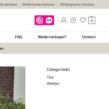
nde bamboe
Winterharde bamboe
Wintergroene bamboe
0
FAQ
Wederverkoper?
Contact
en.
Categorieën
Tips
Weetjes