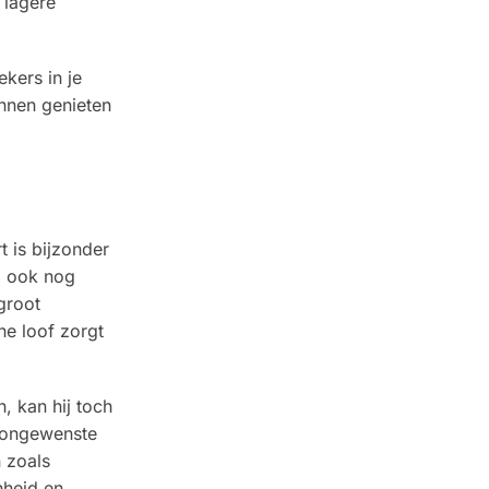
 lagere
kers in je
annen genieten
 is bijzonder
j ook nog
groot
jne loof zorgt
, kan hij toch
r ongewenste
 zoals
nheid en