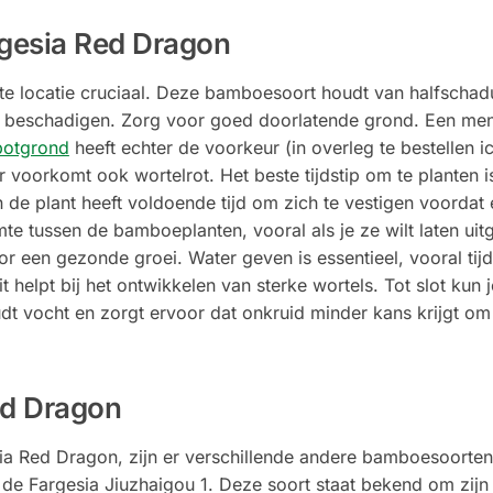
rgesia Red Dragon
ste locatie cruciaal. Deze bamboesoort houdt van halfschad
en beschadigen. Zorg voor goed doorlatende grond. Een me
potgrond
heeft echter de voorkeur (in overleg te bestellen 
 voorkomt ook wortelrot. Het beste tijdstip om te planten is
n de plant heeft voldoende tijd om zich te vestigen voordat
mte tussen de bamboeplanten, vooral als je ze wilt laten uitg
r een gezonde groei. Water geven is essentieel, vooral tij
t helpt bij het ontwikkelen van sterke wortels. Tot slot kun
t vocht en zorgt ervoor dat onkruid minder kans krijgt om
ed Dragon
sia Red Dragon, zijn er verschillende andere bamboesoorte
 de Fargesia Jiuzhaigou 1. Deze soort staat bekend om zijn