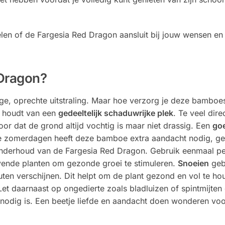
len of de Fargesia Red Dragon aansluit bij jouw wensen en 
 Dragon?
ge, oprechte uitstraling. Maar hoe verzorg je deze bamboe
t houdt van een
gedeeltelijk schaduwrijke plek
. Te veel dire
oor dat de grond altijd vochtig is maar niet drassig. Een
go
e zomerdagen heeft deze bamboe extra aandacht nodig, ge
 onderhoud van de Fargesia Red Dragon. Gebruik eenmaal pe
vende planten om gezonde groei te stimuleren.
Snoeien
gebe
en verschijnen. Dit helpt om de plant gezond en vol te hou
 Let daarnaast op ongedierte zoals bladluizen of spintmijte
t nodig is. Een beetje liefde en aandacht doen wonderen vo