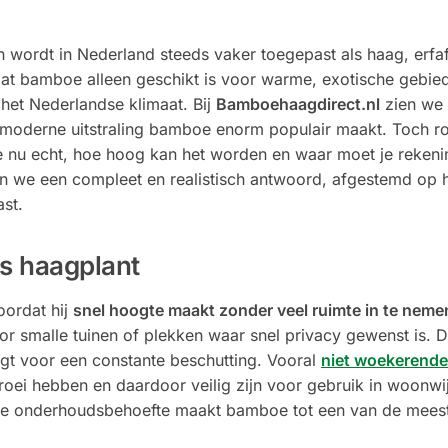
 wordt in Nederland steeds vaker toegepast als haag, erfa
at bamboe alleen geschikt is voor warme, exotische gebied
n het Nederlandse klimaat. Bij
Bamboehaagdirect.nl
zien we 
n moderne uitstraling bamboe enorm populair maakt. Toch ro
e nu echt, hoe hoog kan het worden en waar moet je reken
geven we een compleet en realistisch antwoord, afgestemd op
st.
s haagplant
ordat hij
snel hoogte maakt zonder veel ruimte in te neme
or smalle tuinen of plekken waar snel privacy gewenst is. Da
rgt voor een constante beschutting. Vooral
niet woekerend
roei hebben en daardoor veilig zijn voor gebruik in woonwi
te onderhoudsbehoefte maakt bamboe tot een van de meest 