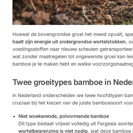
Hoewel de bovengrondse groei het meest opvalt, spee
haalt zijn energie uit ondergrondse wortelstokken
, o
voedingsstoffen naar nieuwe scheuten getransporteer
wat zonder maatregelen tot ongewenste groei kan lei
bamboe je te maken hebt en welke voorzorgsmaatrege
Twee groeitypes bamboe in Neder
In Nederland onderscheiden we twee hoofdtypen bamb
cruciaal bij het kiezen van de juiste bamboesoort voor
Niet woekerende, polvormende bamboe
Dit type bestaat vrijwel volledig uit Fargesia soor
wortelbegrenzing is niet nodig
, wat deze bamboe b