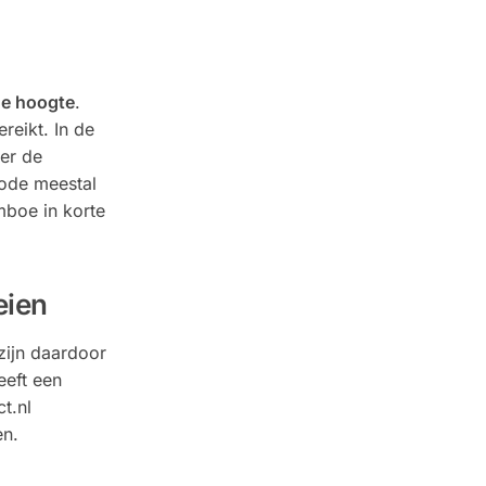
de hoogte
.
reikt. In de
er de
iode meestal
mboe in korte
eien
zijn daardoor
eeft een
t.nl
en.