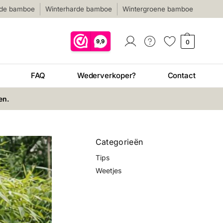
nde bamboe
Winterharde bamboe
Wintergroene bamboe
0
FAQ
Wederverkoper?
Contact
en.
Categorieën
Tips
Weetjes