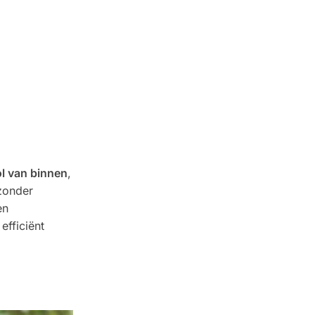
ol van binnen
,
 zonder
en
efficiënt