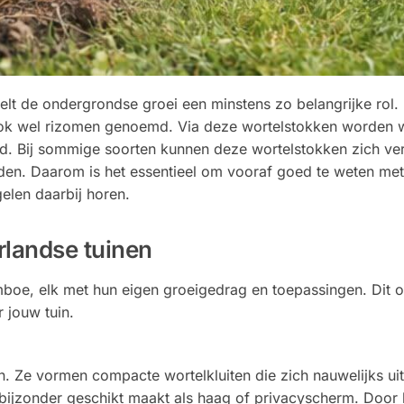
lt de ondergrondse groei een minstens zo belangrijke rol.
ok wel rizomen genoemd. Via deze wortelstokken worden 
d. Bij sommige soorten kunnen deze wortelstokken zich ver
den. Daarom is het essentieel om vooraf goed te weten met
len daarbij horen.
landse tuinen
oe, elk met hun eigen groeigedrag en toepassingen. Dit o
 jouw tuin.
ten. Ze vormen compacte wortelkluiten die zich nauwelijks ui
ijzonder geschikt maakt als haag of privacyscherm. Door 