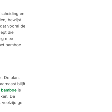
fscheiding en
en, bewijst
dat vooral de
ept die
ing mee
 het bamboe
n
. De plant
arnaast blijft
e bamboe
is
jken. De
veelzijdige