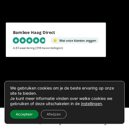
Bamboe Haag Direct
Wat onze klanten zeggen
4.83 waardering
(398 beoordelingen)
Algemene voorwaarden
Privacy
We gebruiken cookies om je de beste ervaring op onze
site te bieden.
Je kunt meer informatie vinden over welke cookies we
gebruiken of deze uitschakelen in de
instellingen
.
Accepteer
Afwijzen
Inde
Sitema
2026 ©
Bamboehaagdirect.nl
x
p