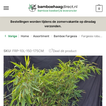
0
Bestellingen worden tijdens de zomervakantie op dinsdag
verzonden.
Vorige
Home
Assortiment
Bamboe Fargesia
Fargesia robusta Pingwu – 10L – 150-175cm
/
/
/
SKU:
FRP-10L-150-175CM
Deel dit product