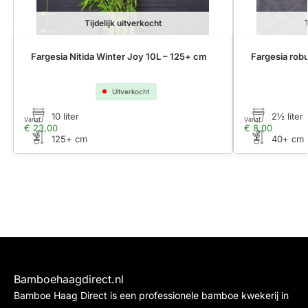
Tijdelijk uitverkocht
Fargesia Nitida Winter Joy 10L – 125+ cm
Fargesia rob
Uitverkocht
10 liter
2½ liter
Vanaf
Vanaf
€
23,00
€
8,00
125+ cm
40+ cm
Bamboehaagdirect.nl
Bamboe Haag Direct is een professionele bamboe kwekerij in