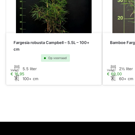
Fargesia robusta Campbell – 5.5L – 100+
Bamboe Farge
cm
Op voorraad
5.5 liter
2½ liter
Vanaf
Vanaf
€
16,95
€
69,00
100+ cm
60+ cm