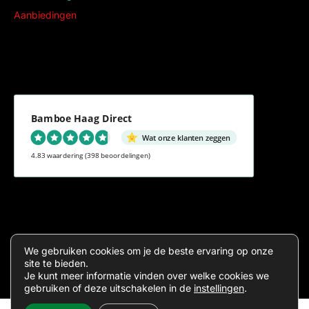
Aanbiedingen
Bamboe Haag Direct
Wat onze klanten zeggen
4.83 waardering
(398 beoordelingen)
Algemene voorwaarden
Privacy
We gebruiken cookies om je de beste ervaring op onze
site te bieden.
Je kunt meer informatie vinden over welke cookies we
gebruiken of deze uitschakelen in de
instellingen
.