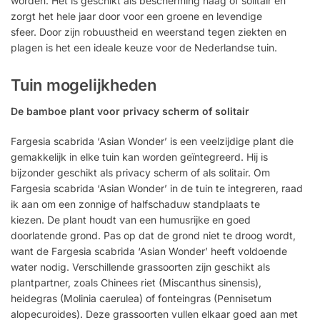
worden. Het is geschikt als bescherming haag of solitair en
zorgt het hele jaar door voor een groene en levendige
sfeer. Door zijn robuustheid en weerstand tegen ziekten en
plagen is het een ideale keuze voor de Nederlandse tuin.
Tuin mogelijkheden
De bamboe plant voor privacy scherm of solitair
Fargesia scabrida ‘Asian Wonder’ is een veelzijdige plant die
gemakkelijk in elke tuin kan worden geïntegreerd. Hij is
bijzonder geschikt als privacy scherm of als solitair. Om
Fargesia scabrida ‘Asian Wonder’ in de tuin te integreren, raad
ik aan om een ​​zonnige of halfschaduw standplaats te
kiezen. De plant houdt van een humusrijke en goed
doorlatende grond. Pas op dat de grond niet te droog wordt,
want de Fargesia scabrida ‘Asian Wonder’ heeft voldoende
water nodig. Verschillende grassoorten zijn geschikt als
plantpartner, zoals Chinees riet (Miscanthus sinensis),
heidegras (Molinia caerulea) of fonteingras (Pennisetum
alopecuroides). Deze grassoorten vullen elkaar goed aan met