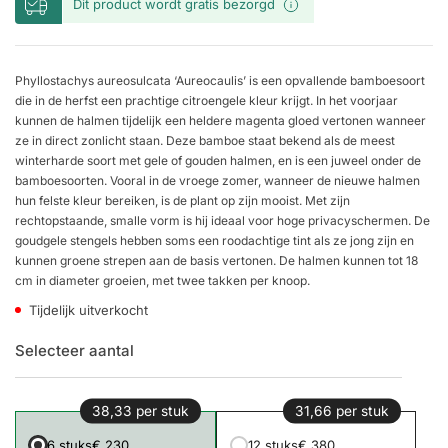
Dit product wordt gratis bezorgd
Phyllostachys aureosulcata ‘Aureocaulis’ is een opvallende bamboesoort
die in de herfst een prachtige citroengele kleur krijgt. In het voorjaar
kunnen de halmen tijdelijk een heldere magenta gloed vertonen wanneer
ze in direct zonlicht staan. Deze bamboe staat bekend als de meest
winterharde soort met gele of gouden halmen, en is een juweel onder de
bamboesoorten. Vooral in de vroege zomer, wanneer de nieuwe halmen
hun felste kleur bereiken, is de plant op zijn mooist. Met zijn
rechtopstaande, smalle vorm is hij ideaal voor hoge privacyschermen. De
goudgele stengels hebben soms een roodachtige tint als ze jong zijn en
kunnen groene strepen aan de basis vertonen. De halmen kunnen tot 18
cm in diameter groeien, met twee takken per knoop.
Tijdelijk uitverkocht
Selecteer aantal
38,33 per stuk
31,66 per stuk
6 stuks
€ 230
12 stuks
€ 380