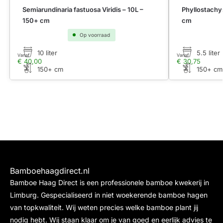
Semiarundinaria fastuosa Viridis – 10L –
Phyllostachy
150+ cm
cm
Op voorraad
10 liter
5.5 liter
Vanaf
Vanaf
€
40,00
€
30,75
150+ cm
150+ cm
Bamboehaagdirect.nl
Bamboe Haag Direct is een professionele bamboe kwekerij in
Limburg. Gespecialiseerd in niet woekerende bamboe hagen
van topkwaliteit. Wij weten precies welke bamboe plant jij
nodig hebt. Wij staan klaar om je van goed en eerlijk advies te