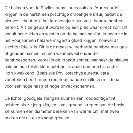
De halmen van de Phyllostachys aureosulcata ‘Aureocaulis’
krijgen in de herfst een prachtige citroengele kleur, nadat de
nieuwe scheuten in het late voorjaar hun volle hoogte hebben
bereikt. Als ze geplant worden op een plek waar direct zonlicht
vanuit het zuiden en westen op de halmen schijnt, kunnen ze in
het voorjaar een heldere magenta gloed krijgen, hoewel dit
slechts tijdelijk is. Dit is de meest winterharde bamboe met gele
of gouden halmen, en een waar juweel onder de
bamboesoorten. Vooral in de vroege zomer, wanneer de nieuwe
halmen hun felste kleur hebben, is deze bamboe bijzonder
indrukwekkend. Zoals alle Phyllostachys aureosulcata
variëteiten heeft hij een rechtopstaande smalle vorm, ideaal
voor een hoge haag of hoge privacyschermen.
De lichte, goudgele stengels kunnen een roodachtige tint
hebben als ze jong zijn, en soms groene strepen aan de basis.
Ze kunnen een diameter bereiken van wel 18 cm, met twee
takken die uit elke knoop groeien.