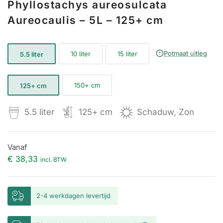
Phyllostachys aureosulcata
Aureocaulis – 5L – 125+ cm
Potmaat uitleg
10 liter
15 liter
5.5 liter
150+ cm
125+ cm
5.5 liter
125+ cm
Schaduw, Zon
Vanaf
€ 38,33
incl. BTW
2-4 werkdagen levertijd