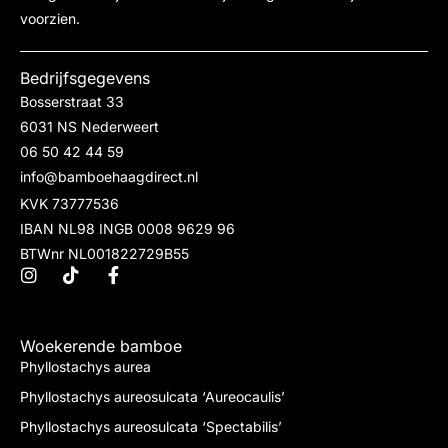
voorzien.
Bedrijfsgegevens
Bosserstraat 33
6031 NS Nederweert
06 50 42 44 59
info@bamboehaagdirect.nl
KVK 73777536
IBAN NL98 INGB 0008 9629 96
BTWnr NL001822729B55
Woekerende bamboe
Phyllostachys aurea
Phyllostachys aureosulcata ‘Aureocaulis’
Phyllostachys aureosulcata ‘Spectabilis’