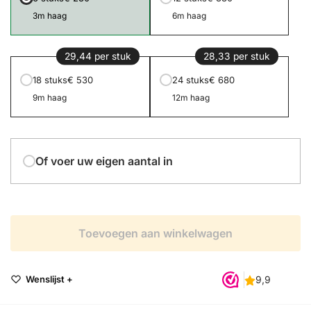
3m haag
6m haag
29,44 per stuk
28,33 per stuk
18 stuks
€ 530
24 stuks
€ 680
9m haag
12m haag
Of voer uw eigen aantal in
Toevoegen aan winkelwagen
Wenslijst +