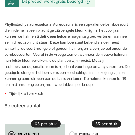
Dit product wordt gratis bezorgd
Phyllostachys aureosulcata ‘Aureocaulis’ is een opvallende bamboesoort
die in de herfst een prachtige citroengele kleur krijgt. In het voorjaar
kunnen de halmen tijdelijk een heldere magenta gloed vertonen wanneer
ze in direct zonlicht staan. Deze bamboe staat bekend als de meest
winterharde soort met gele of gouden halmen, en is een juweel onder de
bamboesoorten. Vooral in de vroege zomer, wanneer de nieuwe halmen
hun felste kleur bereiken, is de plant op zijn mooist. Met zijn
rechtopstaande, smalle vorm is hij ideaal voor hoge privacyschermen. De
goudgele stengels hebben soms een roodachtige tint als ze jong zijn en
kunnen groene strepen aan de basis vertonen. De halmen kunnen tot 18
cm in diameter groeien, met twee takken per knoop.
Tijdelijk uitverkocht
Selecteer aantal
65 per stuk
55 per stuk
4 stuks
€ 260
8 stuks
€ 440