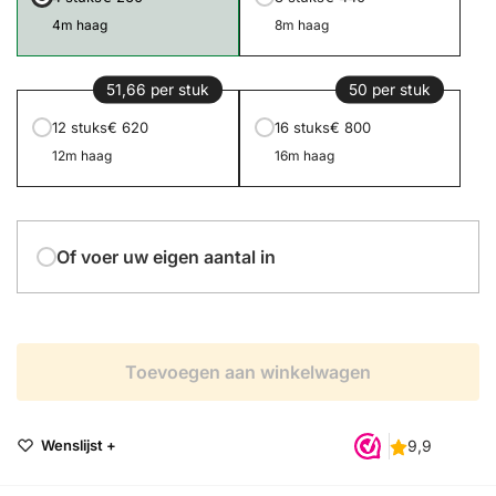
4m haag
8m haag
51,66 per stuk
50 per stuk
12 stuks
€ 620
16 stuks
€ 800
12m haag
16m haag
Of voer uw eigen aantal in
Toevoegen aan winkelwagen
Wenslijst +