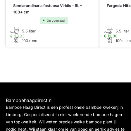
Semiarundinaria fastuosa Viridis – 5L –
Fargesia Nit
100+ cm
Op voorraad
5.5 liter
5.5 liter
Vanaf
Vanaf
€
28,33
€
12,00
100+ cm
100+ cm
Bamboehaagdirect.nl
Bamboe Haag Direct is een professionele bamboe kwekerij in
Limburg. Gespecialiseerd in niet woekerende bamboe hagen
van topkwaliteit. Wij weten precies welke bamboe plant jij
nodig hebt. Wij staan klaar om je van goed en eerlijk advies te