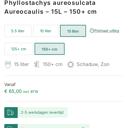
Phyllostachys aureosulcata
Aureocaulis – 15L – 150+ cm
Potmaat uitleg
5.5 liter
10 liter
15 liter
125+ cm
150+ cm
15 liter
150+ cm
Schaduw, Zon
Vanaf
€ 65,00
incl. BTW
2-5 werkdagen levertijd