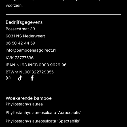
voorzien.
Bedrijfsgegevens
Bosserstraat 33
6031 NS Nederweert
06 50 42 44 59
info@bamboehaagdirect.nl
KVK 73777536
IBAN NL98 INGB 0008 9629 96
BTWnr NL001822729B55
Woekerende bamboe
Phyllostachys aurea
Phyllostachys aureosulcata ‘Aureocaulis’
Phyllostachys aureosulcata ‘Spectabilis’