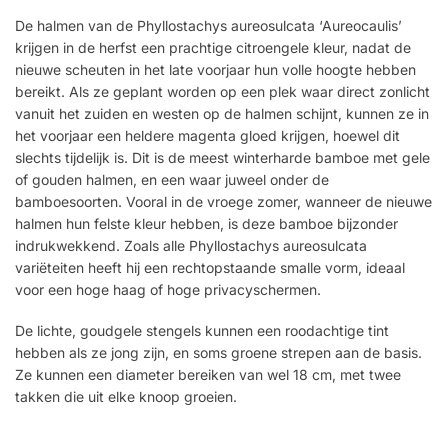
De halmen van de Phyllostachys aureosulcata ‘Aureocaulis’
krijgen in de herfst een prachtige citroengele kleur, nadat de
nieuwe scheuten in het late voorjaar hun volle hoogte hebben
bereikt. Als ze geplant worden op een plek waar direct zonlicht
vanuit het zuiden en westen op de halmen schijnt, kunnen ze in
het voorjaar een heldere magenta gloed krijgen, hoewel dit
slechts tijdelijk is. Dit is de meest winterharde bamboe met gele
of gouden halmen, en een waar juweel onder de
bamboesoorten. Vooral in de vroege zomer, wanneer de nieuwe
halmen hun felste kleur hebben, is deze bamboe bijzonder
indrukwekkend. Zoals alle Phyllostachys aureosulcata
variëteiten heeft hij een rechtopstaande smalle vorm, ideaal
voor een hoge haag of hoge privacyschermen.
De lichte, goudgele stengels kunnen een roodachtige tint
hebben als ze jong zijn, en soms groene strepen aan de basis.
Ze kunnen een diameter bereiken van wel 18 cm, met twee
takken die uit elke knoop groeien.