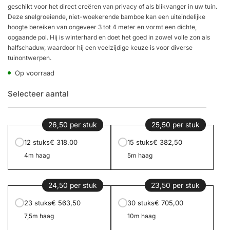
geschikt voor het direct creëren van privacy of als blikvanger in uw tuin.
Deze snelgroeiende, niet-woekerende bamboe kan een uiteindelijke
hoogte bereiken van ongeveer 3 tot 4 meter en vormt een dichte,
opgaande pol. Hij is winterhard en doet het goed in zowel volle zon als
halfschaduw, waardoor hij een veelzijdige keuze is voor diverse
tuinontwerpen.
Op voorraad
Selecteer aantal
26,50 per stuk
25,50 per stuk
12 stuks
€ 318.00
15 stuks
€ 382,50
4m haag
5m haag
24,50 per stuk
23,50 per stuk
23 stuks
€ 563,50
30 stuks
€ 705,00
7,5m haag
10m haag