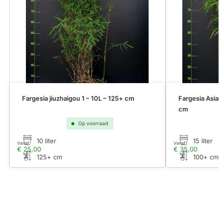
Fargesia jiuzhaigou 1 – 10L – 125+ cm
Fargesia Asi
cm
Op voorraad
10 liter
15 liter
Vanaf
Vanaf
€
25,00
€
35,00
125+ cm
100+ cm