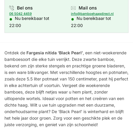
Bel ons
Mail ons
06 5042 4459
info@bamboehaagdirect.nl
●
●
Nu bereikbaar tot
Nu bereikbaar tot
22:00
22:00
Ontdek de
Fargesia nitida ‘Black Pearl’
, een niet-woekerende
bamboesoort die elke tuin verrijkt. Deze zwarte bamboe,
bekend om zijn sterke stengels en prachtige groene bladeren,
is een ware blikvanger. Met verschillende hoogtes en potmaten,
zoals deze 5.5 liter potmaat van 150 centimeter, past hij perfect
in elke achtertuin of voortuin. Vergeet die woekerende
bamboes, deze blijft netjes waar u hem plant, zonder
uitlopende wortels. Ideaal voor potten en het creëren van een
dichte haag. Wilt u uw tuin upgraden met een duurzame,
onderhoudsarme plant? De ‘Black Pearl’ is winterhard en blijft
het hele jaar door groen. Zorg voor een geschikte plek en de
juiste verzorging, en geniet van zijn schoonheid!