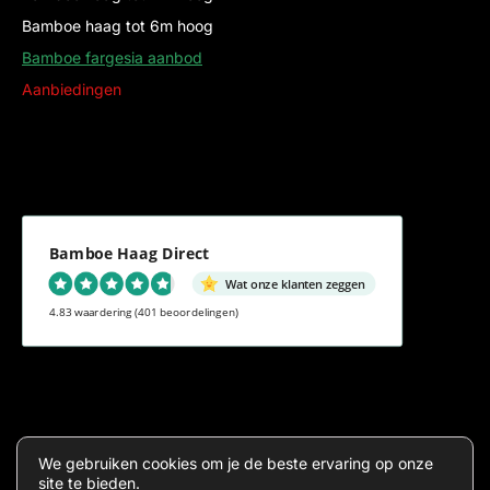
Bamboe haag tot 6m hoog
Bamboe fargesia aanbod
Aanbiedingen
Bamboe Haag Direct
Wat onze klanten zeggen
4.83 waardering
(401 beoordelingen)
Algemene voorwaarden
Privacy
We gebruiken cookies om je de beste ervaring op onze
site te bieden.