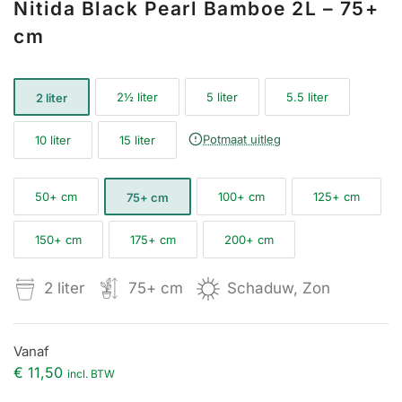
Nitida Black Pearl Bamboe 2L – 75+
cm
2½ liter
5 liter
5.5 liter
2 liter
Potmaat uitleg
10 liter
15 liter
50+ cm
100+ cm
125+ cm
75+ cm
150+ cm
175+ cm
200+ cm
2 liter
75+ cm
Schaduw, Zon
Vanaf
€ 11,50
incl. BTW