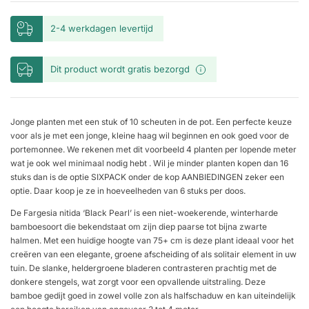
2-4 werkdagen levertijd
Dit product wordt gratis bezorgd
Jonge planten met een stuk of 10 scheuten in de pot. Een perfecte keuze
voor als je met een jonge, kleine haag wil beginnen en ook goed voor de
portemonnee. We rekenen met dit voorbeeld 4 planten per lopende meter
wat je ook wel minimaal nodig hebt . Wil je minder planten kopen dan 16
stuks dan is de optie SIXPACK onder de kop AANBIEDINGEN zeker een
optie. Daar koop je ze in hoeveelheden van 6 stuks per doos.
De Fargesia nitida ‘Black Pearl’ is een niet-woekerende, winterharde
bamboesoort die bekendstaat om zijn diep paarse tot bijna zwarte
halmen. Met een huidige hoogte van 75+ cm is deze plant ideaal voor het
creëren van een elegante, groene afscheiding of als solitair element in uw
tuin. De slanke, heldergroene bladeren contrasteren prachtig met de
donkere stengels, wat zorgt voor een opvallende uitstraling. Deze
bamboe gedijt goed in zowel volle zon als halfschaduw en kan uiteindelijk