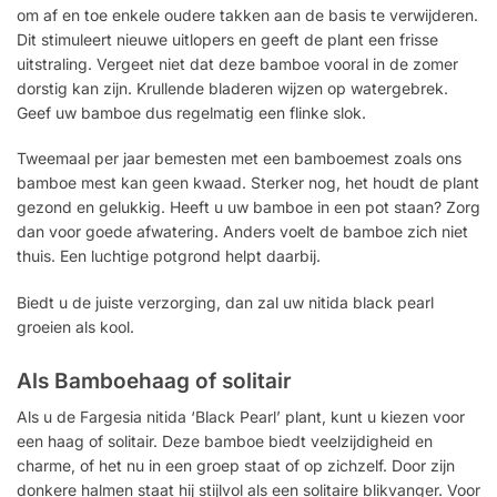
om af en toe enkele oudere takken aan de basis te verwijderen.
Dit stimuleert nieuwe uitlopers en geeft de plant een frisse
uitstraling. Vergeet niet dat deze bamboe vooral in de zomer
dorstig kan zijn. Krullende bladeren wijzen op watergebrek.
Geef uw bamboe dus regelmatig een flinke slok.
Tweemaal per jaar bemesten met een bamboemest zoals ons
bamboe mest kan geen kwaad. Sterker nog, het houdt de plant
gezond en gelukkig. Heeft u uw bamboe in een pot staan? Zorg
dan voor goede afwatering. Anders voelt de bamboe zich niet
thuis. Een luchtige potgrond helpt daarbij.
Biedt u de juiste verzorging, dan zal uw nitida black pearl
groeien als kool.
Als Bamboehaag of solitair
Als u de Fargesia nitida ‘Black Pearl’ plant, kunt u kiezen voor
een haag of solitair. Deze bamboe biedt veelzijdigheid en
charme, of het nu in een groep staat of op zichzelf. Door zijn
donkere halmen staat hij stijlvol als een solitaire blikvanger. Voor