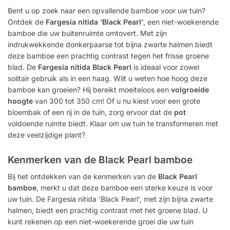
Bent u op zoek naar een opvallende bamboe voor uw tuin?
Ontdek de
Fargesia nitida ‘Black Pearl’
, een niet-woekerende
bamboe die uw buitenruimte omtovert. Met zijn
indrukwekkende donkerpaarse tot bijna zwarte halmen biedt
deze bamboe een prachtig contrast tegen het frisse groene
blad. De
Fargesia nitida Black Pearl
is ideaal voor zowel
solitair gebruik als in een haag. Wilt u weten hoe hoog deze
bamboe kan groeien? Hij bereikt moeiteloos een
volgroeide
hoogte
van 300 tot 350 cm! Of u nu kiest voor een grote
bloembak of een rij in de tuin, zorg ervoor dat de
pot
voldoende ruimte biedt. Klaar om uw tuin te transformeren met
deze veelzijdige plant?
Kenmerken van de Black Pearl bamboe
Bij het ontdekken van de kenmerken van de
Black Pearl
bamboe
, merkt u dat deze bamboe een sterke keuze is voor
uw tuin. De Fargesia nitida ‘Black Pearl’, met zijn bijna zwarte
halmen, biedt een prachtig contrast met het groene blad. U
kunt rekenen op een niet-woekerende groei die uw tuin