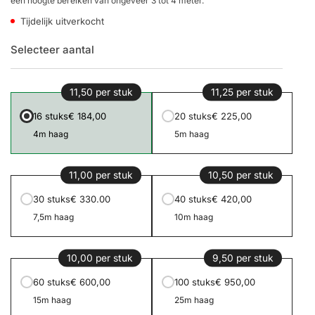
een hoogte bereiken van ongeveer 3 tot 4 meter.
Tijdelijk uitverkocht
Selecteer aantal
11,50 per stuk
11,25 per stuk
16 stuks
€ 184,00
20 stuks
€ 225,00
4m haag
5m haag
11,00 per stuk
10,50 per stuk
30 stuks
€ 330.00
40 stuks
€ 420,00
7,5m haag
10m haag
10,00 per stuk
9,50 per stuk
60 stuks
€ 600,00
100 stuks
€ 950,00
15m haag
25m haag