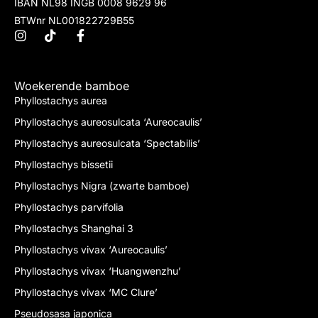
IBAN NL98 INGB 0008 9629 96
BTWnr NL001822729B55
Woekerende bamboe
Phyllostachys aurea
Phyllostachys aureosulcata ‘Aureocaulis’
Phyllostachys aureosulcata ‘Spectabilis’
Phyllostachys bissetii
Phyllostachys Nigra (zwarte bamboe)
Phyllostachys parvifolia
Phyllostachys Shanghai 3
Phyllostachys vivax ‘Aureocaulis’
Phyllostachys vivax ‘Huangwenzhu’
Phyllostachys vivax ‘MC Clure’
Pseudosasa japonica