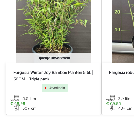
Tijdelijk uitverkocht
Fargesia Winter Joy Bamboe Planten 5.5L |
Fargesia rob
50CM – Triple pack
Uitverkocht
5.5 liter
2½ liter
Vanaf
Vanaf
€
68,99
€
69,95
50+ cm
40+ cm