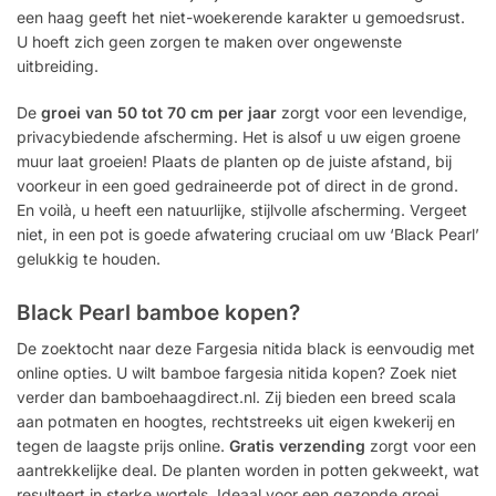
een haag geeft het niet-woekerende karakter u gemoedsrust.
U hoeft zich geen zorgen te maken over ongewenste
uitbreiding.
De
groei van 50 tot 70 cm per jaar
zorgt voor een levendige,
privacybiedende afscherming. Het is alsof u uw eigen groene
muur laat groeien! Plaats de planten op de juiste afstand, bij
voorkeur in een goed gedraineerde pot of direct in de grond.
En voilà, u heeft een natuurlijke, stijlvolle afscherming. Vergeet
niet, in een pot is goede afwatering cruciaal om uw ‘Black Pearl’
gelukkig te houden.
Black Pearl bamboe kopen?
De zoektocht naar deze Fargesia nitida black is eenvoudig met
online opties. U wilt bamboe fargesia nitida kopen? Zoek niet
verder dan bamboehaagdirect.nl. Zij bieden een breed scala
aan potmaten en hoogtes, rechtstreeks uit eigen kwekerij en
tegen de laagste prijs online.
Gratis verzending
zorgt voor een
aantrekkelijke deal. De planten worden in potten gekweekt, wat
resulteert in sterke wortels. Ideaal voor een gezonde groei.