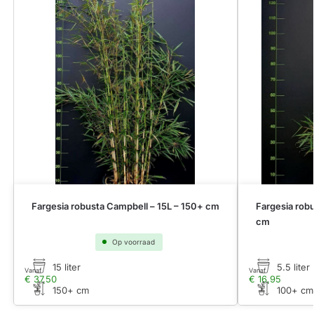
Fargesia robusta Campbell – 15L – 150+ cm
Fargesia rob
cm
Op voorraad
15 liter
5.5 liter
Vanaf
Vanaf
€
37,50
€
16,95
150+ cm
100+ cm