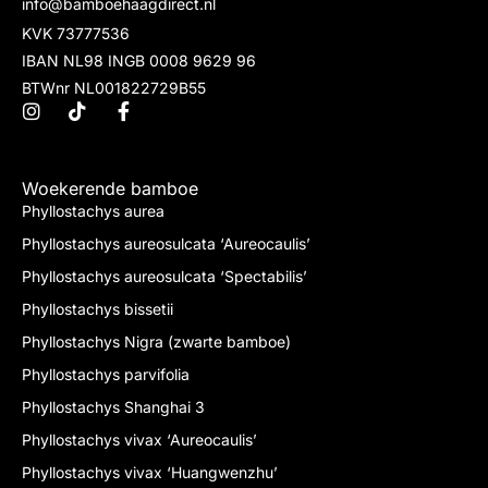
info@bamboehaagdirect.nl
KVK 73777536
IBAN NL98 INGB 0008 9629 96
BTWnr NL001822729B55
Woekerende bamboe
Phyllostachys aurea
Phyllostachys aureosulcata ‘Aureocaulis’
Phyllostachys aureosulcata ‘Spectabilis’
Phyllostachys bissetii
Phyllostachys Nigra (zwarte bamboe)
Phyllostachys parvifolia
Phyllostachys Shanghai 3
Phyllostachys vivax ‘Aureocaulis’
Phyllostachys vivax ‘Huangwenzhu’