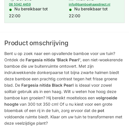
06 5042 4459
info@bamboehaagdirect.nl
●
●
Nu bereikbaar tot
Nu bereikbaar tot
22:00
22:00
Product omschrijving
Bent u op zoek naar een opvallende bamboe voor uw tuin?
Ontdek de
Fargesia nitida ‘Black Pearl’
, een niet-woekerende
bamboe die uw buitenruimte omtovert. Met zijn
indrukwekkende donkerpaarse tot bijna zwarte halmen biedt
deze bamboe een prachtig contrast tegen het frisse groene
blad. De
Fargesia nitida Black Pearl
is ideaal voor zowel
solitair gebruik als in een haag. Wilt u weten hoe hoog deze
bamboe kan groeien? Hij bereikt moeiteloos een
volgroeide
hoogte
van 300 tot 350 cm! Of u nu kiest voor een grote
bloembak of een rij in de tuin, zorg ervoor dat de
pot
voldoende ruimte biedt. Klaar om uw tuin te transformeren met
deze veelzijdige plant?