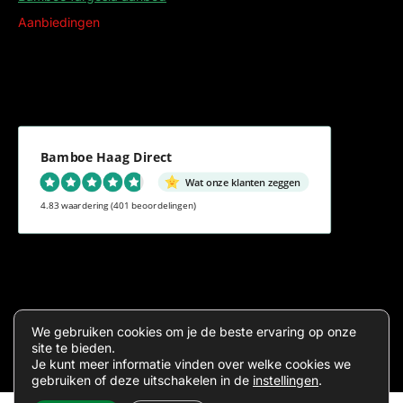
Aanbiedingen
Bamboe Haag Direct
Wat onze klanten zeggen
4.83 waardering
(401 beoordelingen)
Algemene voorwaarden
Privacy
We gebruiken cookies om je de beste ervaring op onze
site te bieden.
Je kunt meer informatie vinden over welke cookies we
gebruiken of deze uitschakelen in de
instellingen
.