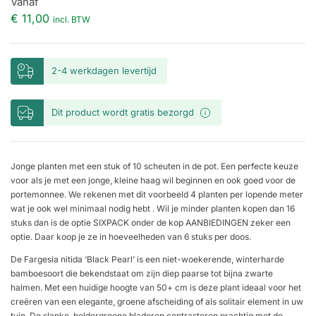
Vanaf
€ 11,00
incl. BTW
2-4 werkdagen levertijd
Dit product wordt gratis bezorgd
Jonge planten met een stuk of 10 scheuten in de pot. Een perfecte keuze
voor als je met een jonge, kleine haag wil beginnen en ook goed voor de
portemonnee. We rekenen met dit voorbeeld 4 planten per lopende meter
wat je ook wel minimaal nodig hebt . Wil je minder planten kopen dan 16
stuks dan is de optie SIXPACK onder de kop AANBIEDINGEN zeker een
optie. Daar koop je ze in hoeveelheden van 6 stuks per doos.
De Fargesia nitida ‘Black Pearl’ is een niet-woekerende, winterharde
bamboesoort die bekendstaat om zijn diep paarse tot bijna zwarte
halmen. Met een huidige hoogte van 50+ cm is deze plant ideaal voor het
creëren van een elegante, groene afscheiding of als solitair element in uw
tuin. De slanke, heldergroene bladeren contrasteren prachtig met de