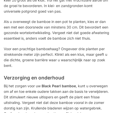
keer zo groot als de kluit. Vul het gat met vruchtbare aarde om
de groei te bevorderen. In klei- en zandgronden komt
universele potgrond goed van pas.
Als u overweegt de bamboe in een pot te planten, kies er dan
een met een doorsnede van minstens 30 cm. Dit bevordert een
gezonde wortelontwikkeling. Vergeet niet dat goede afwatering
essentieel is, anders voelt de bamboe zich niet thuis.
Voor een prachtige bamboehaag? Ongeveer drie planten per
strekkende meter zijn perfect. Klinkt als een klus, maar geeft u
die dichte, groene barrière waar u waarschijnlijk naar op zoek
bent.
Verzorging en onderhoud
Bij het zorgen voor uw
Black Pearl bamboe
, kunt u overwegen
om af en toe enkele oudere takken aan de basis te verwijderen.
Dit stimuleert nieuwe uitlopers en geeft de plant een frisse
uitstraling. Vergeet niet dat deze bamboe vooral in de zomer
dorstig kan zijn. Krullende bladeren wijzen op watergebrek.