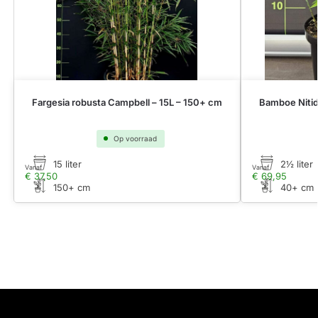
Fargesia robusta Campbell – 15L – 150+ cm
Bamboe Nitid
Op voorraad
15 liter
2½ liter
Vanaf
Vanaf
€
37,50
€
69,95
150+ cm
40+ cm