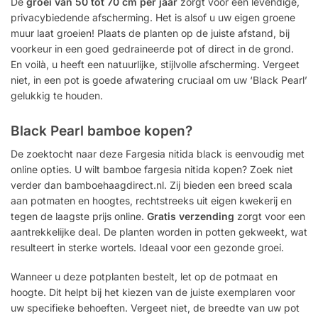
De
groei van 50 tot 70 cm per jaar
zorgt voor een levendige,
privacybiedende afscherming. Het is alsof u uw eigen groene
muur laat groeien! Plaats de planten op de juiste afstand, bij
voorkeur in een goed gedraineerde pot of direct in de grond.
En voilà, u heeft een natuurlijke, stijlvolle afscherming. Vergeet
niet, in een pot is goede afwatering cruciaal om uw ‘Black Pearl’
gelukkig te houden.
Black Pearl bamboe kopen?
De zoektocht naar deze Fargesia nitida black is eenvoudig met
online opties. U wilt bamboe fargesia nitida kopen? Zoek niet
verder dan bamboehaagdirect.nl. Zij bieden een breed scala
aan potmaten en hoogtes, rechtstreeks uit eigen kwekerij en
tegen de laagste prijs online.
Gratis verzending
zorgt voor een
aantrekkelijke deal. De planten worden in potten gekweekt, wat
resulteert in sterke wortels. Ideaal voor een gezonde groei.
Wanneer u deze potplanten bestelt, let op de potmaat en
hoogte. Dit helpt bij het kiezen van de juiste exemplaren voor
uw specifieke behoeften. Vergeet niet, de breedte van uw pot