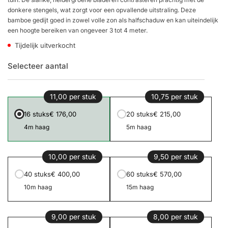
donkere stengels, wat zorgt voor een opvallende uitstraling. Deze
bamboe gedijt goed in zowel volle zon als halfschaduw en kan uiteindelijk
een hoogte bereiken van ongeveer 3 tot 4 meter.
Tijdelijk uitverkocht
Selecteer aantal
11,00 per stuk
10,75 per stuk
16 stuks
€ 176,00
20 stuks
€ 215,00
4m haag
5m haag
10,00 per stuk
9,50 per stuk
40 stuks
€ 400,00
60 stuks
€ 570,00
10m haag
15m haag
9,00 per stuk
8,00 per stuk