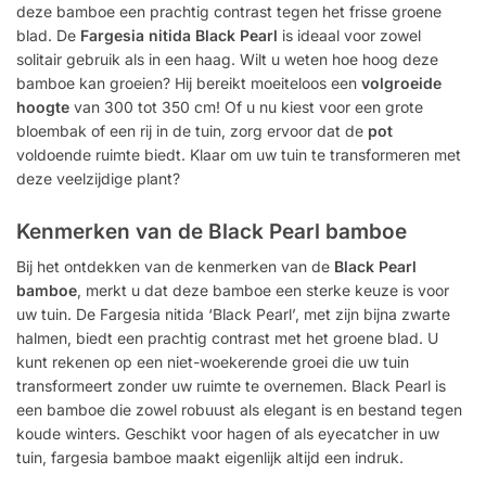
deze bamboe een prachtig contrast tegen het frisse groene
blad. De
Fargesia nitida Black Pearl
is ideaal voor zowel
solitair gebruik als in een haag. Wilt u weten hoe hoog deze
bamboe kan groeien? Hij bereikt moeiteloos een
volgroeide
hoogte
van 300 tot 350 cm! Of u nu kiest voor een grote
bloembak of een rij in de tuin, zorg ervoor dat de
pot
voldoende ruimte biedt. Klaar om uw tuin te transformeren met
deze veelzijdige plant?
Kenmerken van de Black Pearl bamboe
Bij het ontdekken van de kenmerken van de
Black Pearl
bamboe
, merkt u dat deze bamboe een sterke keuze is voor
uw tuin. De Fargesia nitida ‘Black Pearl’, met zijn bijna zwarte
halmen, biedt een prachtig contrast met het groene blad. U
kunt rekenen op een niet-woekerende groei die uw tuin
transformeert zonder uw ruimte te overnemen. Black Pearl is
een bamboe die zowel robuust als elegant is en bestand tegen
koude winters. Geschikt voor hagen of als eyecatcher in uw
tuin, fargesia bamboe maakt eigenlijk altijd een indruk.