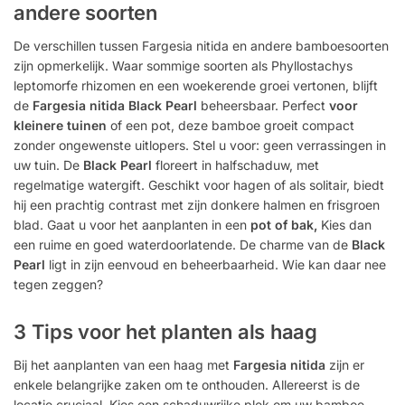
andere soorten
De verschillen tussen Fargesia nitida en andere bamboesoorten
zijn opmerkelijk. Waar sommige soorten als Phyllostachys
leptomorfe rhizomen en een woekerende groei vertonen, blijft
de
Fargesia nitida Black Pearl
beheersbaar. Perfect
voor
kleinere tuinen
of een pot, deze bamboe groeit compact
zonder ongewenste uitlopers. Stel u voor: geen verrassingen in
uw tuin. De
Black Pearl
floreert in halfschaduw, met
regelmatige watergift. Geschikt voor hagen of als solitair, biedt
hij een prachtig contrast met zijn donkere halmen en frisgroen
blad. Gaat u voor het aanplanten in een
pot of bak,
Kies dan
een ruime en goed waterdoorlatende. De charme van de
Black
Pearl
ligt in zijn eenvoud en beheerbaarheid. Wie kan daar nee
tegen zeggen?
3 Tips voor het planten als haag
Bij het aanplanten van een haag met
Fargesia nitida
zijn er
enkele belangrijke zaken om te onthouden. Allereerst is de
locatie cruciaal. Kies een schaduwrijke plek om uw bamboe