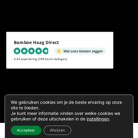
Bamboe Haag Direct
Wat onze klanten zeggen
4.83 waardering
(398 beoordelingen)
Algemene voorwaarden
Privacy
We gebruiken cookies om je de beste ervaring op onze
site te bieden.
Je kunt meer informatie vinden over welke cookies we
gebruiken of deze uitschakelen in de
instellingen
.
Accepteer
Afwijzen
Inde
Sitema
2026 ©