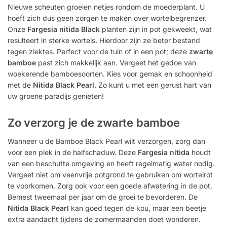
Nieuwe scheuten groeien netjes rondom de moederplant. U
hoeft zich dus geen zorgen te maken over wortelbegrenzer.
Onze
Fargesia nitida Black
planten zijn in pot gekweekt, wat
resulteert in sterke wortels. Hierdoor zijn ze beter bestand
tegen ziektes. Perfect voor de tuin of in een pot; deze
zwarte
bamboe
past zich makkelijk aan. Vergeet het gedoe van
woekerende bamboesoorten. Kies voor gemak en schoonheid
met de
Nitida Black Pearl
. Zo kunt u met een gerust hart van
uw groene paradijs genieten!
Zo verzorg je de zwarte bamboe
Wanneer u de Bamboe Black Pearl wilt verzorgen, zorg dan
voor een plek in de halfschaduw. Deze
Fargesia nitida
houdt
van een beschutte omgeving en heeft regelmatig water nodig.
Vergeet niet om veenvrije potgrond te gebruiken om wortelrot
te voorkomen. Zorg ook voor een goede afwatering in de pot.
Bemest tweemaal per jaar om de groei te bevorderen. De
Nitida Black Pearl
kan goed tegen de kou, maar een beetje
extra aandacht tijdens de zomermaanden doet wonderen.