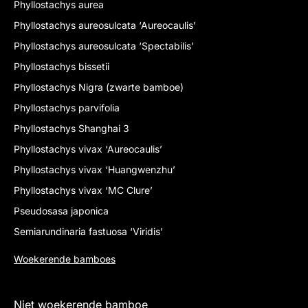
Phyllostachys aurea
Phyllostachys aureosulcata ‘Aureocaulis’
Phyllostachys aureosulcata ‘Spectabilis’
Phyllostachys bissetii
Phyllostachys Nigra (zwarte bamboe)
Phyllostachys parvifolia
Phyllostachys Shanghai 3
Phyllostachys vivax ‘Aureocaulis’
Phyllostachys vivax ‘Huangwenzhu’
Phyllostachys vivax ‘MC Clure’
Pseudosasa japonica
Semiarundinaria fastuosa ‘Viridis’
Woekerende bamboes
Niet woekerende bamboe