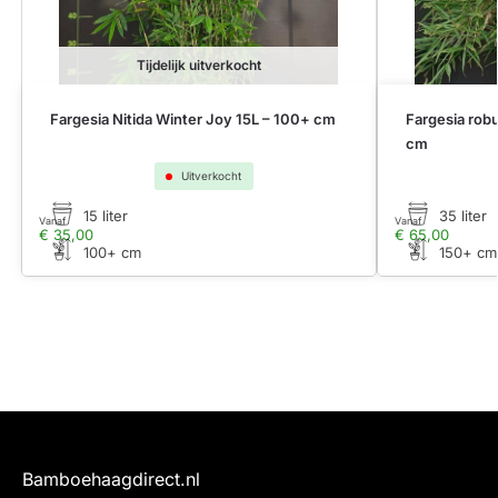
Tijdelijk uitverkocht
Fargesia Nitida Winter Joy 15L – 100+ cm
Fargesia rob
cm
Uitverkocht
15 liter
35 liter
Vanaf
Vanaf
€
35,00
€
65,00
100+ cm
150+ cm
Bamboehaagdirect.nl