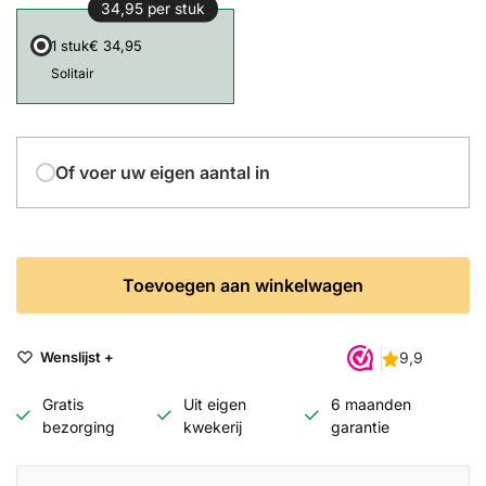
34,95 per stuk
1 stuk
€ 34,95
Solitair
Of voer uw eigen aantal in
Toevoegen aan winkelwagen
Wenslijst +
Gratis
Uit eigen
6 maanden
bezorging
kwekerij
garantie