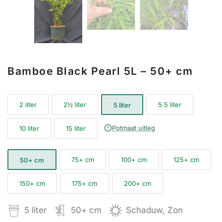
Bamboe Black Pearl 5L – 50+ cm
2 liter
2½ liter
5.5 liter
5 liter
Potmaat uitleg
10 liter
15 liter
75+ cm
100+ cm
125+ cm
50+ cm
150+ cm
175+ cm
200+ cm
5 liter
50+ cm
Schaduw, Zon